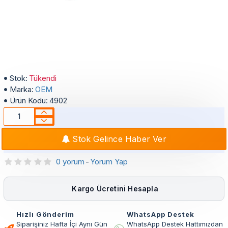
Buderus GB062-GB072 Kombi Su Doldurma Vana Kolu
Stok:
Tükendi
Marka:
OEM
Ürün Kodu:
4902
Stok Gelince Haber Ver
0 yorum
-
Yorum Yap
Kargo Ücretini Hesapla
Hızlı Gönderim
WhatsApp Destek
Siparişiniz Hafta İçi Aynı Gün
WhatsApp Destek Hattımızdan