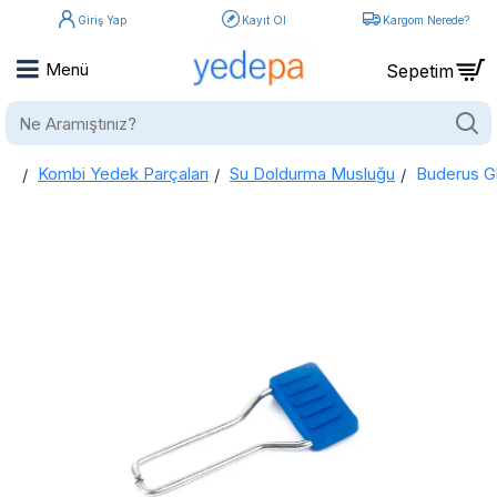
Giriş Yap
Kayıt Ol
Kargom Nerede?
Ne
Aramıştınız?
Kombi Yedek Parçaları
Su Doldurma Musluğu
Buderus G
home
Buderus GB062-GB072 Kombi Su Doldurma Vana Kolu