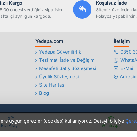
Hızlı Kargo
Koşulsuz İade
5.00 öncesi verdiğiniz siparişler
Sitemiz üzerinden ia
afta içi aynı gün kargoda.
kolayca yapabilirsini
Yedepa.com
İletişim
Yedepa Güvenilirlik
0850 3
Teslimat, İade ve Değişim
Whats
Mesafeli Satış Sözleşmesi
E-Mail
Üyelik Sözleşmesi
Adresim
Site Haritası
Blog
lere uygun çerezler (cookies) kullanıyoruz. Detaylı bilgiye
Çerez
Bizi Arayın
WhatsApp