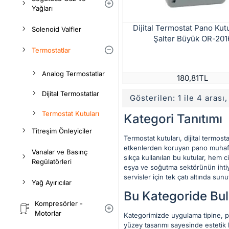
Yağları
Dijital Termostat Pano Ku
Solenoid Valfler
Şalter Büyük OR-20
Termostatlar
Analog Termostatlar
180,81TL
Dijital Termostatlar
Gösterilen: 1 ile 4 arası
Termostat Kutuları
Kategori Tanıtımı
Titreşim Önleyiciler
Termostat kutuları, dijital termost
etkenlerden koruyan pano muhafaz
Vanalar ve Basınç
sıkça kullanılan bu kutular, hem 
Regülatörleri
eşya ve soğutma sektörünün ihtiya
servisler için tek çatı altında sun
Yağ Ayırıcılar
Bu Kategoride Bul
Kompresörler -
Motorlar
Kategorimizde uygulama tipine, pa
yüzey tasarımı sayesinde estetik 