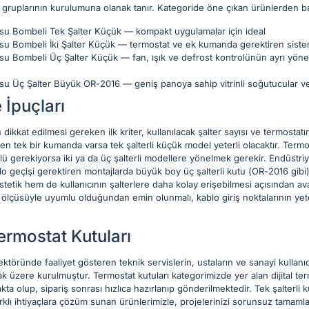
ruplarının kurulumuna olanak tanır. Kategoride öne çıkan ürünlerden bazı
usu Bombeli Tek Şalter Küçük — kompakt uygulamalar için ideal
usu Bombeli İki Şalter Küçük — termostat ve ek kumanda gerektiren sist
usu Bombeli Üç Şalter Küçük — fan, ışık ve defrost kontrolünün ayrı yönet
usu Üç Şalter Büyük OR-2016 — geniş panoya sahip vitrinli soğutucular ve
 İpuçları
ikkat edilmesi gereken ilk kriter, kullanılacak şalter sayısı ve termostat
 tek bir kumanda varsa tek şalterli küçük model yeterli olacaktır. Termo
ü gerekiyorsa iki ya da üç şalterli modellere yönelmek gerekir. Endüstriyel
 geçişi gerektiren montajlarda büyük boy üç şalterli kutu (OR-2016 gibi) 
tetik hem de kullanıcının şalterlere daha kolay erişebilmesi açısından ava
e ölçüsüyle uyumlu olduğundan emin olunmalı, kablo giriş noktalarının yete
rmostat Kutuları
ründe faaliyet gösteren teknik servislerin, ustaların ve sanayi kullanıcı
mak üzere kurulmuştur. Termostat kutuları kategorimizde yer alan dijital t
a olup, sipariş sonrası hızlıca hazırlanıp gönderilmektedir. Tek şalterl
klı ihtiyaçlara çözüm sunan ürünlerimizle, projelerinizi sorunsuz tamaml