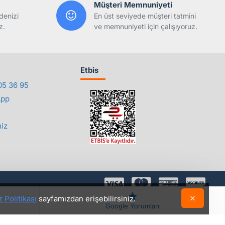
Müşteri Memnuniyeti
denizi
En üst seviyede müşteri tatmini
z.
ve memnuniyeti için çalışıyoruz.
Etbis
05 36 95
App
iz
 Politikası
sayfamızdan erişebilirsiniz.
©2018 - 2026 Yedepa.com Tüm Hakları Saklıdır.
Google Yorumları