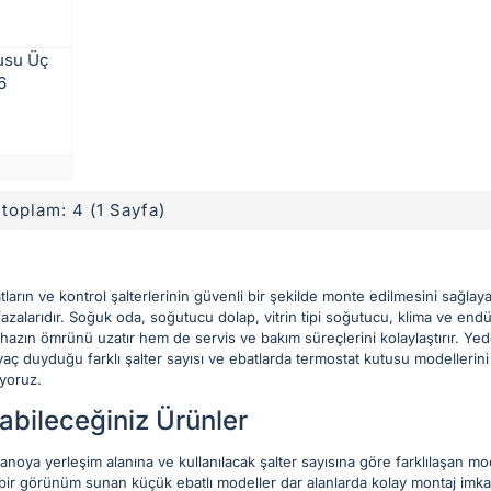
tusu Üç
16
, toplam: 4 (1 Sayfa)
atların ve kontrol şalterlerinin güvenli bir şekilde monte edilmesini sağlayan
alarıdır. Soğuk oda, soğutucu dolap, vitrin tipi soğutucu, klima ve endü
cihazın ömrünü uzatır hem de servis ve bakım süreçlerini kolaylaştırır. 
ç duyduğu farklı şalter sayısı ve ebatlarda termostat kutusu modellerini 
uyoruz.
abileceğiniz Ürünler
noya yerleşim alanına ve kullanılacak şalter sayısına göre farklılaşan mo
bir görünüm sunan küçük ebatlı modeller dar alanlarda kolay montaj imkan