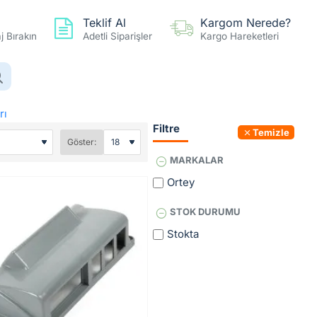
Teklif Al
Kargom Nerede?
 Bırakın
Adetli Siparişler
Kargo Hareketleri
0 ürün - 0,00TL
Hesap
Favoriler
Karşılaştır
rı
Filtre
Temizle
Göster:
MARKALAR
Ortey
STOK DURUMU
Stokta