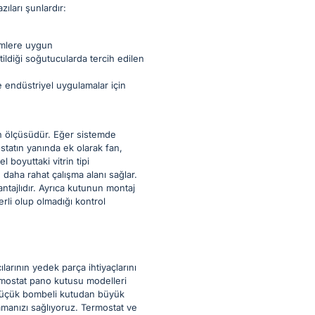
ları şunlardır:
emlere uygun
ildiği soğutucularda tercih edilen
 endüstriyel uygulamalar için
ın ölçüsüdür. Eğer sistemde
statın yanında ek olarak fan,
 boyuttaki vitrin tipi
daha rahat çalışma alanı sağlar.
ntajlıdır. Ayrıca kutunun montaj
rli olup olmadığı kontrol
larının yedek parça ihtiyaçlarını
ermostat pano kutusu modelleri
i küçük bombeli kutudan büyük
amanızı sağlıyoruz. Termostat ve