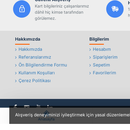
Kart bilgileriniz çalışanlarımız
1
dâhil hiç kimse tarafından
h
görülemez.
Hakkımızda
Bilgilerim
Hakkımızda
Hesabım
Referanslarımız
Siparişlerim
Ön Bilgilendirme Formu
Sepetim
Kullanım Koşulları
Favorilerim
Çerez Politikası
Alışveriş deneyiminizi iyileştirmek için yasal düzenleme
Anasayfa