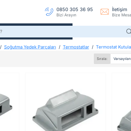
0850 305 36 95
İletişim
Bizi Arayın
Bize Mesaj
Soğutma Yedek Parçaları
Termostatlar
Termostat Kutula
Termostat Kutuları
Sırala:
m