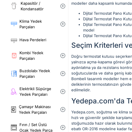
modeller daha kapsamlı kumanda g
Kapasitör /
Kondansatör
Dijital Termostat Pano Kut
Dijital Termostat Pano Kut
Klima Yedek
Dijital Termostat Pano Kut
Parçaları
model
Dijital Termostat Pano Kut
Hava Perdeleri
Seçim Kriterleri ve
Kombi Yedek
Doğru termostat kutusu seçerken d
Parçaları
yalnızca açma-kapama görevi gören
aydınlatma ya da rezistans kontrol
Buzdolabı Yedek
soğutucularda ve daha geniş kablo
Parçaları
Bombeli tasarımlı modeller hem es
deliklerinin termostatınızın gövd
Elektrikli Süpürge
edilmelidir.
Yedek Parçaları
Yedepa.com'da Te
Çamaşır Makinası
Yedepa.com, soğutma ve klima sektö
Yedek Parçaları
hızlı ve güvenilir şekilde karşıla
stoğumuzda hazır olarak bulunmakt
Fırın / Set Üstü
ebatlı OR-2016 modeline kadar far
Ocak Yedek Parça