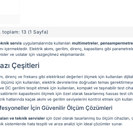
, toplam: 13 (1 Sayfa)
eknik servis
uygulamalarında kullanılan
multimetreler
,
pensampermetre
ı içermektedir. Elektrik akımı, gerilim, direnç, kapasitans gibi parametrel
rvisler ve ustalar için vazgeçilmez ekipmanlardır.
zı Çeşitleri
m, direnç ve frekans gibi elektriksel değerleri ölçmek için kullanılan dijita
ölçümü için kullanılan, elektrik devrelerine doğrudan temas gerektirmeye
e DC gerilimi tespit etmek için kullanılan, kompakt ve taşınabilir test cihaz
törlerin kapasitesini ölçmek için özel olarak tasarlanmış hassas test ciha
rik hatlarında kaçak akımı ve gerilim seviyelerini kontrol etmek için kullanı
ofesyoneller İçin Güvenilir Ölçüm Çözümleri
aları ve teknik servisler
için özel olarak tasarlanmış bu ölçüm cihazları,
ik sistemlerde hata tespiti ve arıza analizi için ideal çözümler sunar.