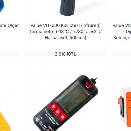
ite Ölçer
Value VIT-300 Kızılötesi (Infrared)
Value VS
Termometre (-18°C / +280°C, ±2°C
- Di
Hassasiyet, 500 ms)
Kelepçe
2.610,10TL