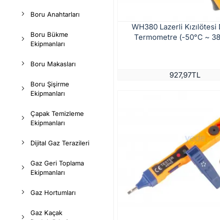
Boru Anahtarları
WH380 Lazerli Kızılötesi D
Boru Bükme
Termometre (-50°C ~ 3
Ekipmanları
Boru Makasları
927,97TL
Boru Şişirme
Ekipmanları
Çapak Temizleme
Ekipmanları
Dijital Gaz Terazileri
Gaz Geri Toplama
Ekipmanları
Gaz Hortumları
Gaz Kaçak