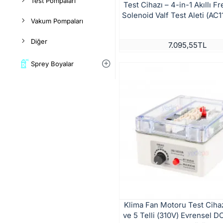
Test Pompaları
Test Cihazı – 4-in-1 Akıllı F
Solenoid Valf Test Aleti (AC
Vakum Pompaları
Diğer
7.095,55TL
Sprey Boyalar
Klima Fan Motoru Test Cihazı
ve 5 Telli (310V) Evrensel 