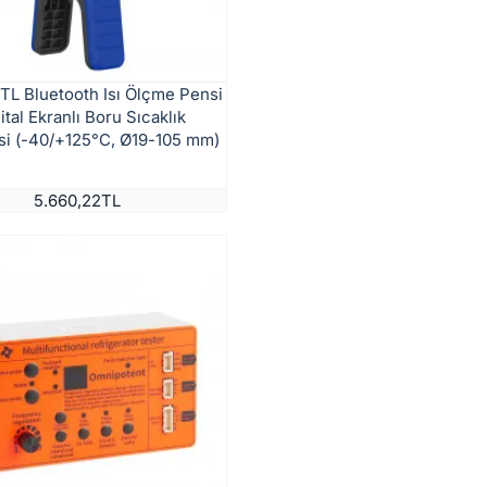
TL Bluetooth Isı Ölçme Pensi
yeni
jital Ekranlı Boru Sıcaklık
si (-40/+125°C, Ø19-105 mm)
5.660,22TL