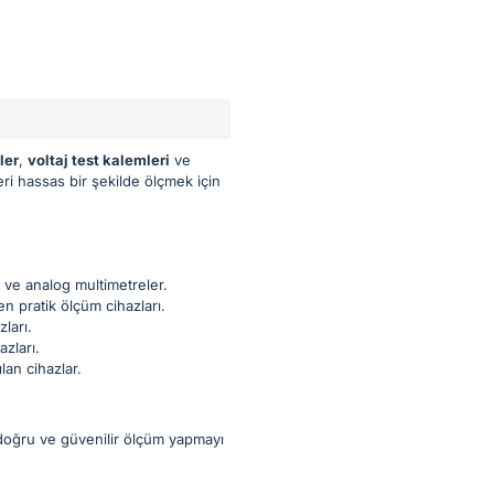
ler
,
voltaj test kalemleri
ve
eri hassas bir şekilde ölçmek için
l ve analog multimetreler.
n pratik ölçüm cihazları.
ları.
zları.
lan cihazlar.
 doğru ve güvenilir ölçüm yapmayı