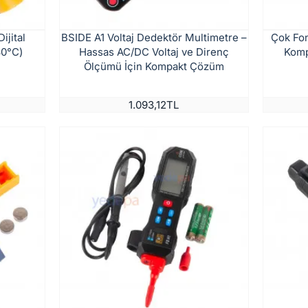
ijital
BSIDE A1 Voltaj Dedektör Multimetre –
Çok Fon
yeni
80°C)
Hassas AC/DC Voltaj ve Direnç
Komp
Ölçümü İçin Kompakt Çözüm
1.093,12TL