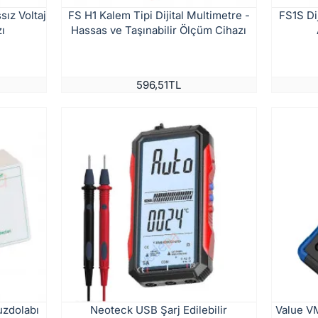
sız Voltaj
FS H1 Kalem Tipi Dijital Multimetre -
FS1S Dij
zı
Hassas ve Taşınabilir Ölçüm Cihazı
596,51TL
uzdolabı
Neoteck USB Şarj Edilebilir
Value V