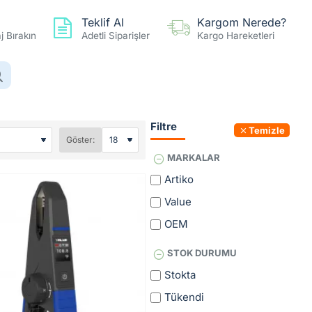
Teklif Al
Kargom Nerede?
 Bırakın
Adetli Siparişler
Kargo Hareketleri
0 ürün - 0,00TL
Hesap
Favoriler
Karşılaştır
Filtre
Temizle
Göster:
MARKALAR
Artiko
Value
OEM
STOK DURUMU
Stokta
Tükendi