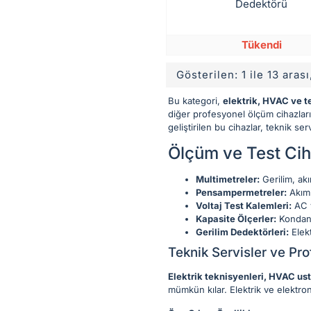
Dedektörü
Tükendi
Gösterilen: 1 ile 13 arası
Bu kategori,
elektrik, HVAC ve t
diğer profesyonel ölçüm cihazların
geliştirilen bu cihazlar, teknik se
Ölçüm ve Test Ciha
Multimetreler:
Gerilim, akı
Pensampermetreler:
Akım 
Voltaj Test Kalemleri:
AC v
Kapasite Ölçerler:
Kondansa
Gerilim Dedektörleri:
Elekt
Teknik Servisler ve Pr
Elektrik teknisyenleri, HVAC ust
mümkün kılar. Elektrik ve elektron