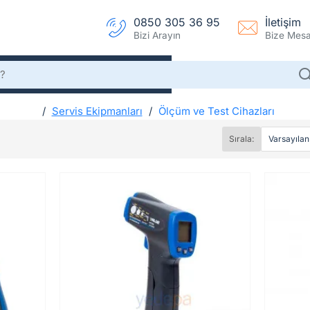
0850 305 36 95
İletişim
Bizi Arayın
Bize Mesaj
Servis Ekipmanları
Ölçüm ve Test Cihazları
h
Ölçüm ve Test Cihazları
o
Sırala:
m
e