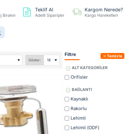
Teklif Al
Kargom Nerede?
 Bırakın
Adetli Siparişler
Kargo Hareketleri
0 ürün - 0,00TL
Hesap
Favoriler
Karşılaştır
Filtre
Temizle
Göster:
ALT KATEGORILER
Orifisler
BAĞLANTI
Kaynaklı
Rakorlu
Lehimli
Lehimli (ODF)