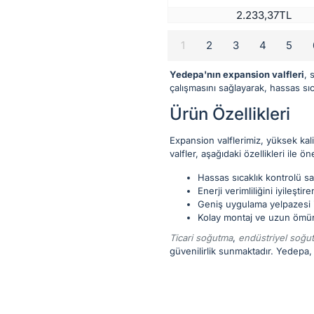
2.233,37TL
1
2
3
4
5
Yedepa'nın expansion valfleri
, 
çalışmasını sağlayarak, hassas sıc
Ürün Özellikleri
Expansion valflerimiz, yüksek kali
valfler, aşağıdaki özellikleri ile ö
Hassas sıcaklık kontrolü sağl
Enerji verimliliğini iyileştir
Geniş uygulama yelpazesi iç
Kolay montaj ve uzun ömür
Ticari soğutma
,
endüstriyel soğu
güvenilirlik sunmaktadır. Yedepa,