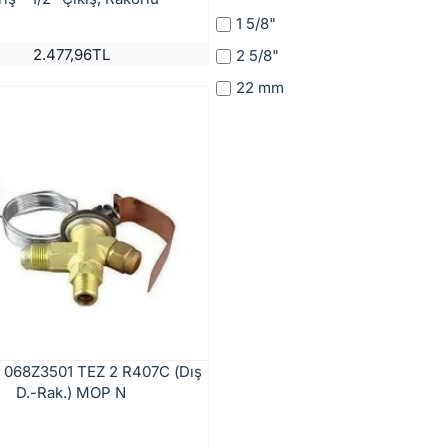
1 5/8"
2.477,96TL
2 5/8"
22 mm
 068Z3501 TEZ 2 R407C (Dış
D.-Rak.) MOP N