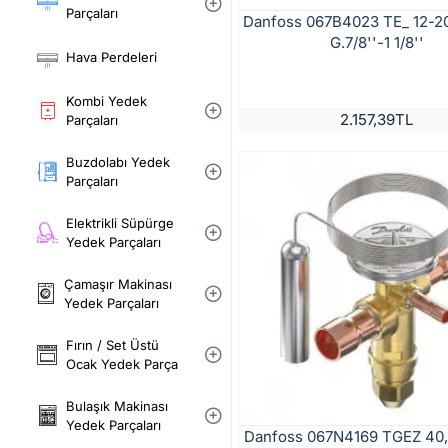
Parçaları
Danfoss 067B4023 TE_ 12-20
G.7/8''-1 1/8''
Hava Perdeleri
Kombi Yedek
2.157,39TL
Parçaları
Buzdolabı Yedek
Parçaları
Elektrikli Süpürge
Yedek Parçaları
Çamaşır Makinası
Yedek Parçaları
Fırın / Set Üstü
Ocak Yedek Parça
Bulaşık Makinası
Yedek Parçaları
Danfoss 067N4169 TGEZ 40