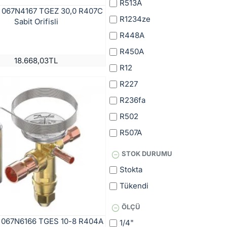
R513A
 067N4167 TGEZ 30,0 R407C
R1234ze
Sabit Orifisli
R448A
R450A
18.668,03TL
R12
R227
R236fa
R502
R507A
STOK DURUMU
Stokta
Tükendi
ÖLÇÜ
 067N6166 TGES 10-8 R404A
1/4"