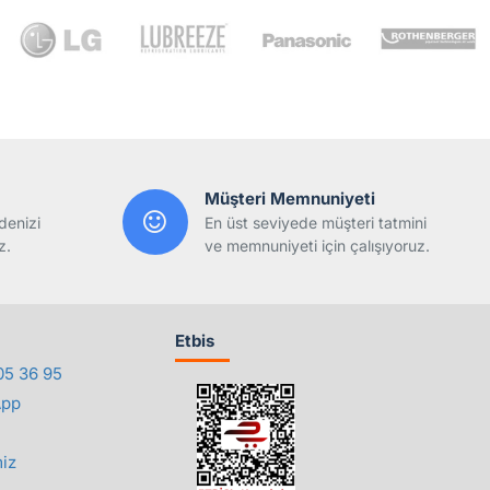
Müşteri Memnuniyeti
denizi
En üst seviyede müşteri tatmini
z.
ve memnuniyeti için çalışıyoruz.
Etbis
05 36 95
App
iz