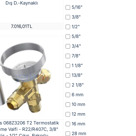
Dış D.-Kaynaklı
5/16"
3/8"
7.016,01TL
1/2"
5/8"
3/4"
7/8"
1 1/8"
13/8"
2 1/8"
6 mm
10 mm
12 mm
s 068Z3206 T2 Termostatik
16 mm
me Valfi - R22/R407C, 3/8"
28 mm
riş - 1/2" Çıkış, Rakorlu