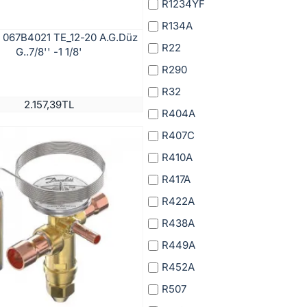
R1234YF
R134A
 067B4021 TE_12-20 A.G.Düz
R22
G..7/8'' -1 1/8'
R290
R32
2.157,39TL
R404A
R407C
R410A
R417A
R422A
R438A
R449A
R452A
R507