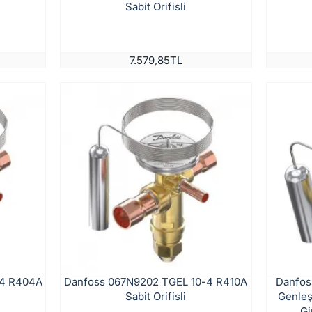
Sabit Orifisli
7.579,85TL
-4 R404A
Danfoss 067N9202 TGEL 10-4 R410A
Danfos
Sabit Orifisli
Genleş
Gi