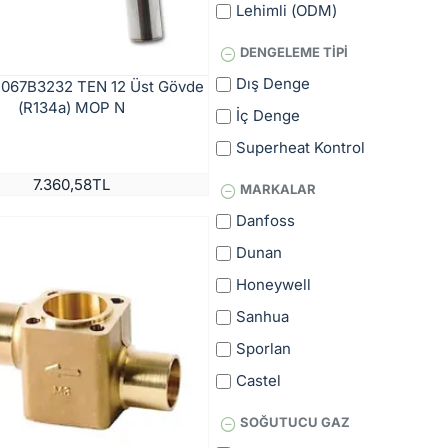
Lehimli (ODM)
DENGELEME TIPI
Dış Denge
 067B3232 TEN 12 Üst Gövde
(R134a) MOP N
İç Denge
Superheat Kontrol
7.360,58TL
MARKALAR
Danfoss
Dunan
Honeywell
Sanhua
Sporlan
Castel
SOĞUTUCU GAZ