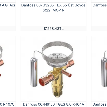
 A.G. Açı
Danfoss 067G3205 TEX 55 Üst Gövde
Danfoss
(R22) MOP N
17.258,43TL
,0 R407C
Danfoss 067N6150 TGES 8,0 R404A
Danfoss