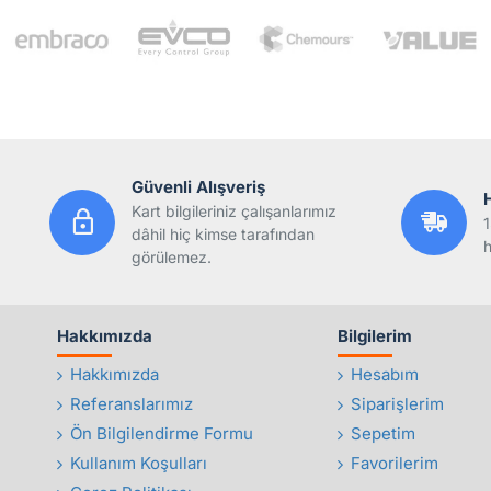
Güvenli Alışveriş
Kart bilgileriniz çalışanlarımız
1
dâhil hiç kimse tarafından
h
görülemez.
Hakkımızda
Bilgilerim
Hakkımızda
Hesabım
Referanslarımız
Siparişlerim
Ön Bilgilendirme Formu
Sepetim
Kullanım Koşulları
Favorilerim