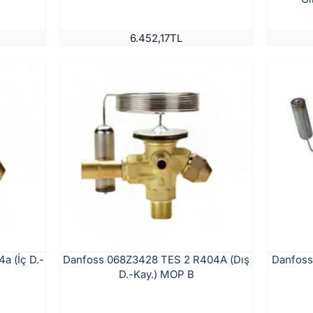
6.452,17TL
a (İç D.-
Danfoss 068Z3428 TES 2 R404A (Dış
Danfoss
D.-Kay.) MOP B