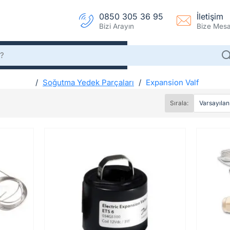
0850 305 36 95
İletişim
Bizi Arayın
Bize Mesaj
Soğutma Yedek Parçaları
Expansion Valf
h
Expansion Valf
o
Sırala:
m
e