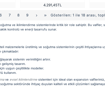
4.291,45TL
Gösterilen: 1 ile 18 arası, to
6
7
8
9
soğutma ve iklimlendirme sistemlerinde kritik bir role sahiptir. Bu valfler, 
aklık kontrolü ve enerji tasarrufu sunar.
teli malzemelerle üretilmiş ve soğutma sistemlerinin çeşitli ihtiyaçlarına u
ne çıkmaktadır:
ayarak sistemin verimliliğini artırır.
en gelişmiş tasarım.
in uygun çeşitlilikte modeller.
lü kullanım.
tma
ve
evsel iklimlendirme
sistemleri için ideal olan expansion valflerim
 soğutma sektöründe ihtiyaç duyulan kaliteli ve etkili çözümleri sağlama