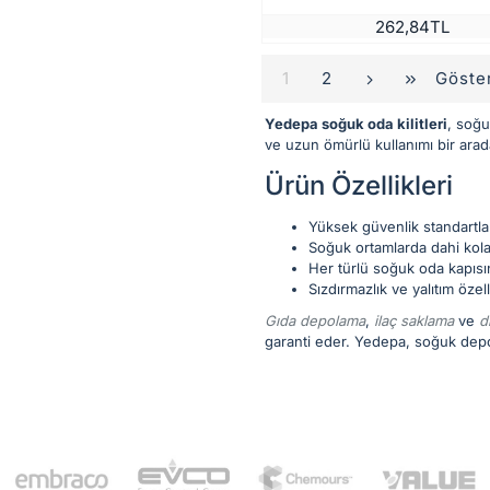
262,84TL
Göster
1
2
Yedepa soğuk oda kilitleri
, soğu
ve uzun ömürlü kullanımı bir arad
Ürün Özellikleri
Yüksek güvenlik standartla
Soğuk ortamlarda dahi kolay
Her türlü soğuk oda kapısı
Sızdırmazlık ve yalıtım özel
Gıda depolama
,
ilaç saklama
ve
d
garanti eder. Yedepa, soğuk depol