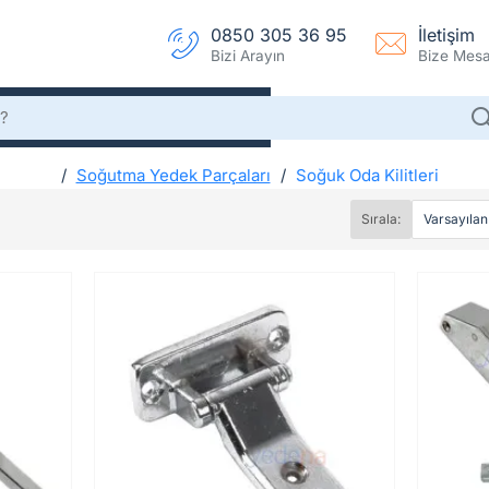
0850 305 36 95
İletişim
Bizi Arayın
Bize Mesaj
Soğutma Yedek Parçaları
Soğuk Oda Kilitleri
h
Soğuk Oda Kilitleri
o
Sırala:
m
e