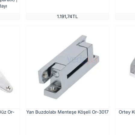
Rayı
1.191,74TL
Düz Or-
Yan Buzdolabı Menteşe Köşeli Or-3017
Ortey 