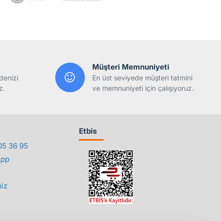
Müşteri Memnuniyeti
denizi
En üst seviyede müşteri tatmini
z.
ve memnuniyeti için çalışıyoruz.
Etbis
05 36 95
App
iz