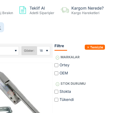
Teklif Al
Kargom Nerede?
 Bırakın
Adetli Siparişler
Kargo Hareketleri
0 ürün - 0,00TL
Hesap
Favoriler
Karşılaştır
Filtre
Temizle
Göster:
MARKALAR
Ortey
OEM
STOK DURUMU
Stokta
Tükendi