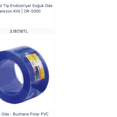
ol Tip Endüstriyel Soğuk Oda
elezon Kilit | OR-5000
3.187,16TL
 Oda - Buzhane Polar PVC