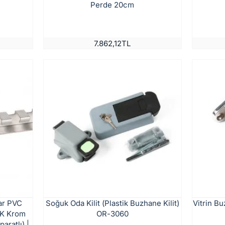
Perde 20cm
7.862,12TL
ar PVC
Soğuk Oda Kilit (Plastik Buzhane Kilit)
Vitrin B
4K Krom
OR-3060
aratlı) |