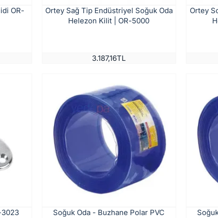
idi OR-
Ortey Sağ Tip Endüstriyel Soğuk Oda
Ortey S
Helezon Kilit | OR-5000
H
3.187,16TL
-3023
Soğuk Oda - Buzhane Polar PVC
Soğuk