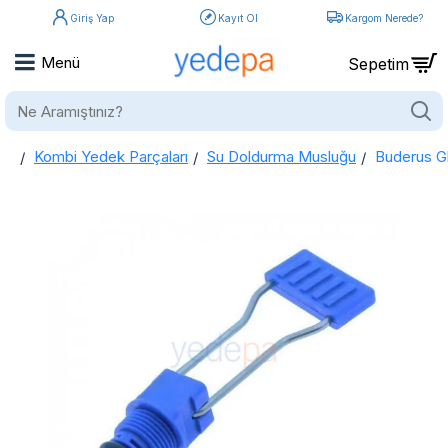
Giriş Yap
Kayıt Ol
Kargom Nerede?
Ne
Aramıştınız?
Kombi Yedek Parçaları
Su Doldurma Musluğu
Buderus G
home
Buderus GB062-GB072 Kombi Su Musluk Doldurma Seti