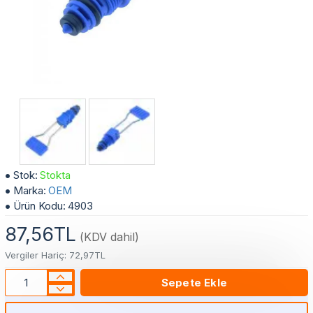
Buderus GB062-GB072 Kombi Su Musluk Doldurma Seti
Stok:
Stokta
Marka:
OEM
Ürün Kodu:
4903
87,56TL
(KDV dahil)
Vergiler Hariç: 72,97TL
Sepete Ekle