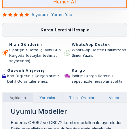
Hemen Al
5 yorum
-
Yorum Yap
Kargo Ücretini Hesapla
Hızlı Gönderim
WhatsApp Destek
Siparişiniz Hafta İçi Aynı Gün
WhatsApp Destek Hattımızdan
Kargoda (detaylar teslimat
Şimdi Yazın.
sayfasında)
Güvenli Alışveriş
Kargo
Kart Bilgileriniz Çalışanlarımız
İndirimli kargo ücretiniz
Dahil Görüntülenemez.
sepetinizde hesaplanacaktır.
Açıklama
Yorumlar
Taksit Oranları
Video
Uyumlu Modeller
Buderus GB062 ve GB072 kombi modelleri ile uyumludur.
Setin modelinize uygun olduğundan emin olmak için