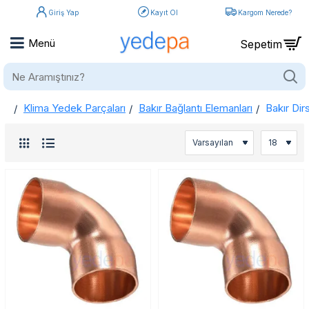
Giriş Yap
Kayıt Ol
Kargom Nerede?
Ne
Aramıştınız?
Klima Yedek Parçaları
Bakır Bağlantı Elemanları
Bakır Dir
home
Bakır Dirsekler