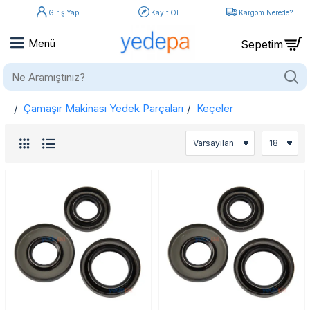
Giriş Yap
Kayıt Ol
Kargom Nerede?
Ne
Aramıştınız?
Çamaşır Makinası Yedek Parçaları
Keçeler
home
Keçeler