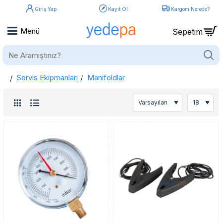
Giriş Yap
Kayıt Ol
Kargom Nerede?
Ne
Aramıştınız?
Servis Ekipmanları
Manifoldlar
home
Manifoldlar