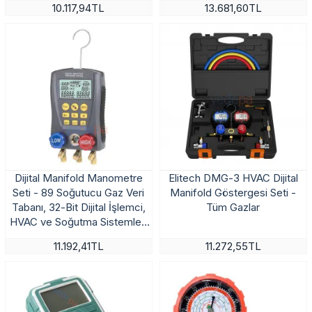
10.117,94TL
13.681,60TL
Dijital Manifold Manometre
Elitech DMG-3 HVAC Dijital
Seti - 89 Soğutucu Gaz Veri
Manifold Göstergesi Seti -
Tabanı, 32-Bit Dijital İşlemci,
Tüm Gazlar
HVAC ve Soğutma Sistemleri
İçin
11.192,41TL
11.272,55TL