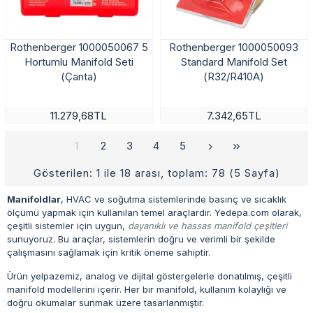
Rothenberger 1000050067 5
Rothenberger 1000050093
Hortumlu Manifold Seti
Standard Manifold Set
(Çanta)
(R32/R410A)
11.279,68TL
7.342,65TL
1
2
3
4
5
Gösterilen: 1 ile 18 arası, toplam: 78 (5 Sayfa)
Manifoldlar
, HVAC ve soğutma sistemlerinde basınç ve sıcaklık
ölçümü yapmak için kullanılan temel araçlardır. Yedepa.com olarak,
çeşitli sistemler için uygun,
dayanıklı ve hassas manifold çeşitleri
sunuyoruz. Bu araçlar, sistemlerin doğru ve verimli bir şekilde
çalışmasını sağlamak için kritik öneme sahiptir.
Ürün yelpazemiz, analog ve dijital göstergelerle donatılmış, çeşitli
manifold modellerini içerir. Her bir manifold, kullanım kolaylığı ve
doğru okumalar sunmak üzere tasarlanmıştır.