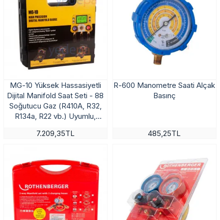
MG-10 Yüksek Hassasiyetli
R-600 Manometre Saati Alçak
Dijital Manifold Saat Seti - 88
Basınç
Soğutucu Gaz (R410A, R32,
R134a, R22 vb.) Uyumlu,
Vakum ve Kaçak Test
7.209,35TL
485,25TL
Fonksiyonlu