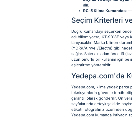
alır.
RC-5 Klima Kumandası
— 
Seçim Kriterleri ve
Doğru kumandayı seçerken öncelikl
adı bilinmiyorsa, KT-9018E veya K
tanıyacaktır. Marka bilinen duru
(YORK/Airwell/Electra) gibi hedef
sağlar. Satın almadan önce IR (kızı
uzun ömürlü bir kullanım için bel
eşleştirme yöntemidir.
Yedepa.com'da K
Yedepa.com, klima yedek parça pa
teknisyenlerin güvenle tercih etti
garantili olarak gönderilir. Üniv
sayfalarında detaylı şekilde payla
etiketi fotoğrafınız üzerinden do
Yedepa.com kumanda ihtiyacınızd