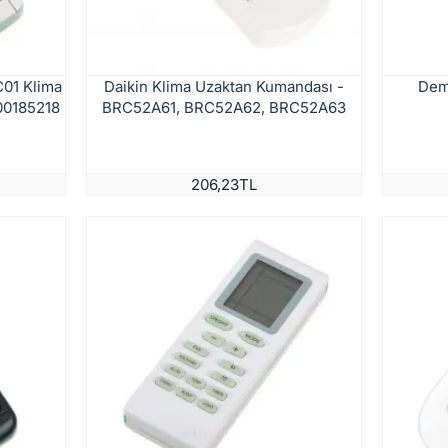
C01 Klima
Daikin Klima Uzaktan Kumandası -
Dem
00185218
BRC52A61, BRC52A62, BRC52A63
206,23TL