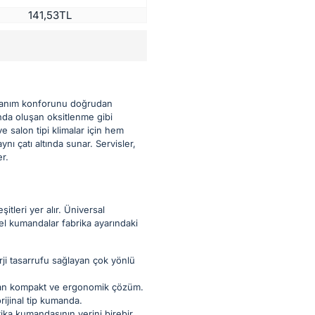
141,53TL
ullanım konforunu doğrudan
ında oluşan oksitlenme gibi
e salon tipi klimalar için hem
ı çatı altında sunar. Servisler,
er.
tleri yer alır. Üniversal
zel kumandalar fabrika ayarındaki
ji tasarrufu sağlayan çok yönlü
nan kompakt ve ergonomik çözüm.
ijinal tip kumanda.
ika kumandasının yerini birebir