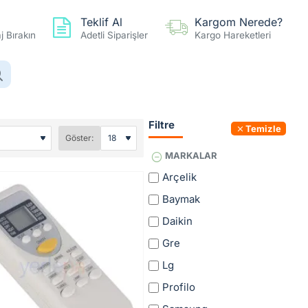
Teklif Al
Kargom Nerede?
 Bırakın
Adetli Siparişler
Kargo Hareketleri
0 ürün - 0,00TL
Hesap
Favoriler
Karşılaştır
Filtre
Temizle
Göster:
MARKALAR
Arçelik
Baymak
Daikin
Gre
Lg
Profilo