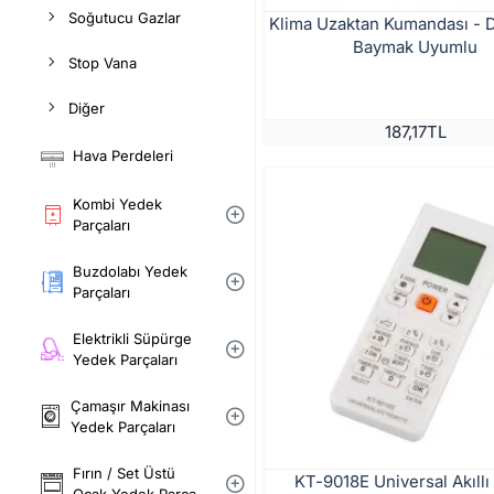
Soğutucu Gazlar
Klima Uzaktan Kumandası - 
Baymak Uyumlu
Stop Vana
Diğer
187,17TL
Hava Perdeleri
Kombi Yedek
Parçaları
Buzdolabı Yedek
Parçaları
Elektrikli Süpürge
Yedek Parçaları
Çamaşır Makinası
Yedek Parçaları
Fırın / Set Üstü
KT-9018E Universal Akıllı