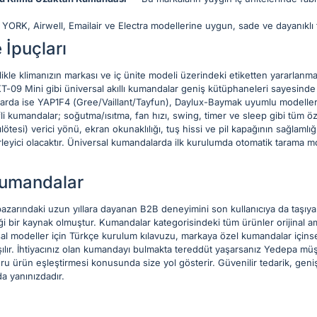
YORK, Airwell, Emailair ve Electra modellerine uygun, sade ve dayanıklı t
 İpuçları
e klimanızın markası ve iç ünite modeli üzerindeki etiketten yararlanmanı
T-09 Mini gibi üniversal akıllı kumandalar geniş kütüphaneleri sayesinde b
mlarda ise YAP1F4 (Gree/Vaillant/Tayfun), Daylux-Baymak uyumlu modelle
li kumandalar; soğutma/ısıtma, fan hızı, swing, timer ve sleep gibi tüm ö
lötesi) verici yönü, ekran okunaklılığı, tuş hissi ve pil kapağının sağlamlığ
irleyici olacaktır. Üniversal kumandalarda ilk kurulumda otomatik tarama
umandalar
zarındaki uzun yıllara dayanan B2B deneyimini son kullanıcıya da taşıyar
ği bir kaynak olmuştur. Kumandalar kategorisindeki tüm ürünler orijinal am
ersal modeller için Türkçe kurulum kılavuzu, markaya özel kumandalar için
şılır. İhtiyacınız olan kumandayı bulmakta tereddüt yaşarsanız Yedepa müşt
ğru ürün eşleştirmesi konusunda size yol gösterir. Güvenilir tedarik, geni
a yanınızdadır.