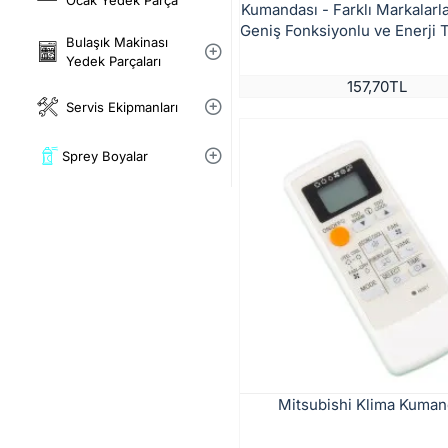
Ocak Yedek Parça
Kumandası - Farklı Markalarl
Geniş Fonksiyonlu ve Enerji 
Bulaşık Makinası
Yedek Parçaları
157,70TL
Servis Ekipmanları
Sprey Boyalar
Mitsubishi Klima Kuman