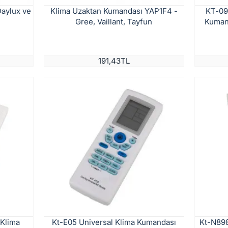
Daylux ve
Klima Uzaktan Kumandası YAP1F4 -
KT-09 
Gree, Vaillant, Tayfun
Kumand
191,43TL
 Klima
Kt-E05 Universal Klima Kumandası
Kt-N898