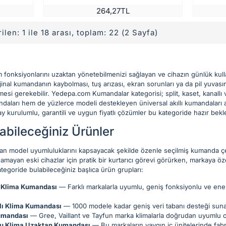
264,27TL
ilen: 1 ile 18 arası, toplam: 22 (2 Sayfa)
üm fonksiyonlarını uzaktan yönetebilmenizi sağlayan ve cihazın günlük k
rijinal kumandanın kaybolması, tuş arızası, ekran sorunları ya da pil yuvas
si gerekebilir. Yedepa.com Kumandalar kategorisi; split, kaset, kanallı v
daları hem de yüzlerce modeli destekleyen üniversal akıllı kumandaları ayn
olay kurulumlu, garantili ve uygun fiyatlı çözümler bu kategoride hazır bekl
abileceğiniz Ürünler
lan model uyumluluklarını kapsayacak şekilde özenle seçilmiş kumanda çeşi
amayan eski cihazlar için pratik bir kurtarıcı görevi görürken, markaya ö
ategoride bulabileceğiniz başlıca ürün grupları:
ı Klima Kumandası
— Farklı markalarla uyumlu, geniş fonksiyonlu ve ener
llı Klima Kumandası
— 1000 modele kadar geniş veri tabanı desteği su
umandası
— Gree, Vaillant ve Tayfun marka klimalarla doğrudan uyumlu or
u Klima Uzaktan Kumandası
— Bu markaların yaygın iç ünitelerinde fabr