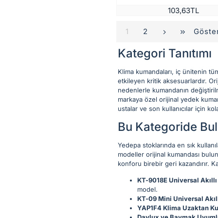
103,63TL
Göster
1
2
Kategori Tanıtımı
Klima kumandaları, iç ünitenin t
etkileyen kritik aksesuarlardır. O
nedenlerle kumandanın değiştirilme
markaya özel orijinal yedek kuman
ustalar ve son kullanıcılar için k
Bu Kategoride Bul
Yedepa stoklarında en sık kullanı
modeller orijinal kumandası bulun
konforu birebir geri kazandırır. K
KT-9018E Universal Akıll
model.
KT-09 Mini Universal Akı
YAP1F4 Klima Uzaktan K
Daylux ve Baymak Uyuml