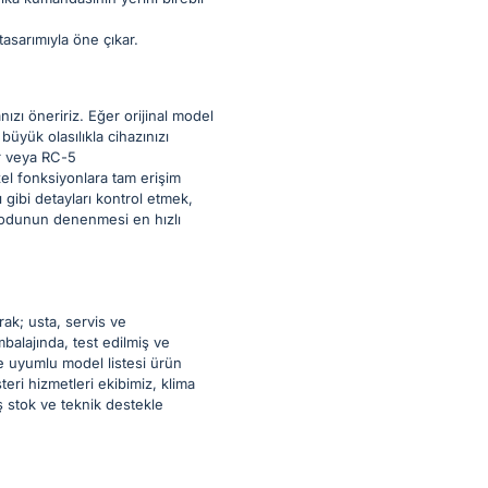
asarımıyla öne çıkar.
zı öneririz. Eğer orijinal model
üyük olasılıkla cihazınızı
r veya RC-5
zel fonksiyonlara tam erişim
ı gibi detayları kontrol etmek,
 modunun denenmesi en hızlı
ak; usta, servis ve
balajında, test edilmiş ve
se uyumlu model listesi ürün
eri hizmetleri ekibimiz, klima
ş stok ve teknik destekle