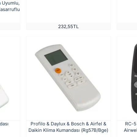
a Uyumlu,
Tasarruflu
232,55TL
dası
Profilo & Daylux & Bosch & Airfel &
RC-5
Daikin Klima Kumandası (Rg57B/Bge)
Airwel