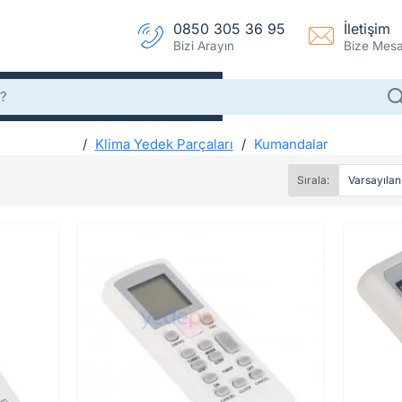
0850 305 36 95
İletişim
Bizi Arayın
Bize Mesaj
Klima Yedek Parçaları
Kumandalar
h
Kumandalar
o
Sırala:
m
e