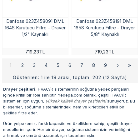
Danfoss 023Z458091 DML
Danfoss 023Z458191 DML
164S Kurutucu Filtre - Drayer
165S Kurutucu Filtre - Drayer
1/2" Kaynaklı
5/8" Kaynaklı
719,23TL
719,23TL
1
2
3
4
5
6
7
8
9
Gösterilen: 1 ile 18 arası, toplam: 202 (12 Sayfa)
Drayer çeşitleri
, HVAC/R sistemlerinin soğutma yedek parçaları
içinde kritik bir role sahiptir. Yedepa.com olarak, çeşitli HVAC/R
sistemleri için uygun,
yüksek kaliteli drayer çeşitlerini
sunuyoruz. Bu
bileşenler, soğutma sistemlerindeki nem ve kirleticileri etkili bir
şekilde filtre eder.
Ürün yelpazemiz, farklı kapasite ve özelliklere sahip, çeşitli drayer
modellerini içerir. Her bir drayer, soğutma sisteminizin verimliliğini
artırmak ve ömrünü uzatmak için tasarlanmıştır.