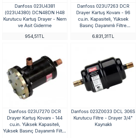
Danfoss 023U4381
Danfoss 023U7263 DCR
(023U4380) DCN48DN H48
Drayer Kartuş Kovanı - 96
Kurutucu Kartuş Drayer - Nem
cu.in. Kapasiteli, Yüksek
ve Asit Giderme
Basınç Dayanımlı Filtre
Kurutucu Kabı
954,51TL
6.831,31TL
Danfoss 023U7270 DCR
Danfoss 023Z0033 DCL 306S
Drayer Kartuş Kovanı - 144
Kurutucu Filtre - Drayer 3/4"
cu.in. Yüksek Kapasiteli,
Kaynaklı
Yüksek Basınç Dayanımlı Filtre
Kurutucu Kabı