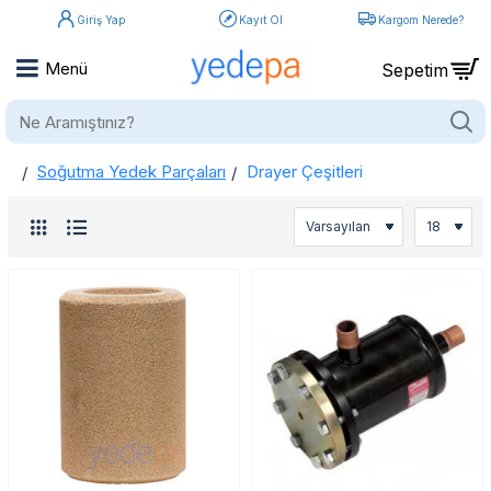
Giriş Yap
Kayıt Ol
Kargom Nerede?
Ne
Aramıştınız?
Soğutma Yedek Parçaları
Drayer Çeşitleri
home
Drayer Çeşitleri