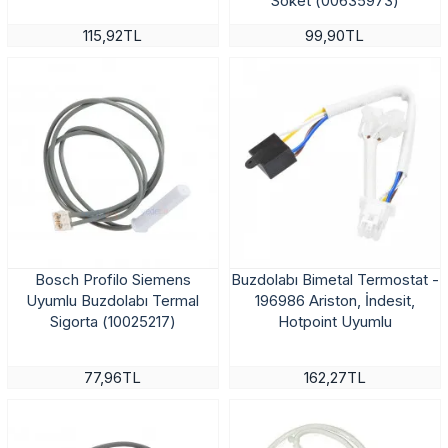
Soket (00635973)
115,92TL
99,90TL
Bosch Profilo Siemens
Buzdolabı Bimetal Termostat -
Uyumlu Buzdolabı Termal
196986 Ariston, İndesit,
Sigorta (10025217)
Hotpoint Uyumlu
77,96TL
162,27TL