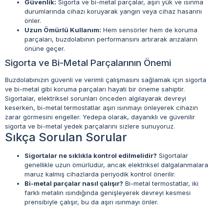
Güvenlik:
Sigorta ve bi-metal parçalar, aşırı yük ve ısınma
durumlarında cihazı koruyarak yangın veya cihaz hasarını
önler.
Uzun Ömürlü Kullanım:
Hem sensörler hem de koruma
parçaları, buzdolabının performansını artırarak arızaların
önüne geçer.
Sigorta ve Bi-Metal Parçalarının Önemi
Buzdolabınızın güvenli ve verimli çalışmasını sağlamak için sigorta
ve bi-metal gibi koruma parçaları hayati bir öneme sahiptir.
Sigortalar, elektriksel sorunları önceden algılayarak devreyi
keserken, bi-metal termostatlar aşırı ısınmayı önleyerek cihazın
zarar görmesini engeller. Yedepa olarak, dayanıklı ve güvenilir
sigorta ve bi-metal yedek parçalarını sizlere sunuyoruz.
Sıkça Sorulan Sorular
Sigortalar ne sıklıkla kontrol edilmelidir?
Sigortalar
genellikle uzun ömürlüdür, ancak elektriksel dalgalanmalara
maruz kalmış cihazlarda periyodik kontrol önerilir.
Bi-metal parçalar nasıl çalışır?
Bi-metal termostatlar, iki
farklı metalin ısındığında genişleyerek devreyi kesmesi
prensibiyle çalışır, bu da aşırı ısınmayı önler.