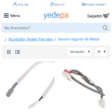
Giriş Yap
Kayıt Ol
Kargom Nerede?
Ne
Aramıştınız?
Buzdolabı Yedek Parçaları
Sensör-Sigorta-Bi Metal
home
Buzdolabı Sensörleri ve Aşırı Yük Koruma Parçaları