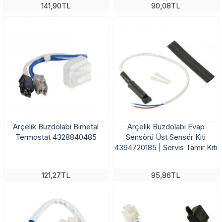
141,90TL
90,08TL
Arçelik Buzdolabı Bimetal
Arçelik Buzdolabı Evap
Termostat 4328840485
Sensörü Üst Sensör Kiti
4394720185 | Servis Tamir Kiti
121,27TL
95,86TL