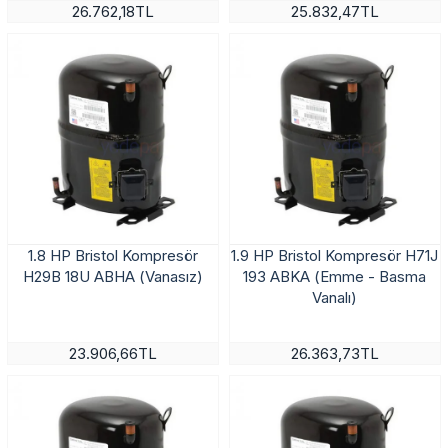
26.762,18TL
25.832,47TL
1.8 HP Bristol Kompresör
1.9 HP Bristol Kompresör H71J
H29B 18U ABHA (Vanasız)
193 ABKA (Emme - Basma
Vanalı)
23.906,66TL
26.363,73TL