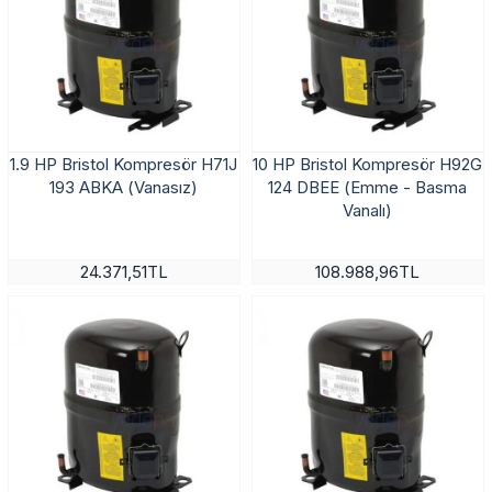
1.9 HP Bristol Kompresör H71J
10 HP Bristol Kompresör H92G
193 ABKA (Vanasız)
124 DBEE (Emme - Basma
Vanalı)
24.371,51TL
108.988,96TL