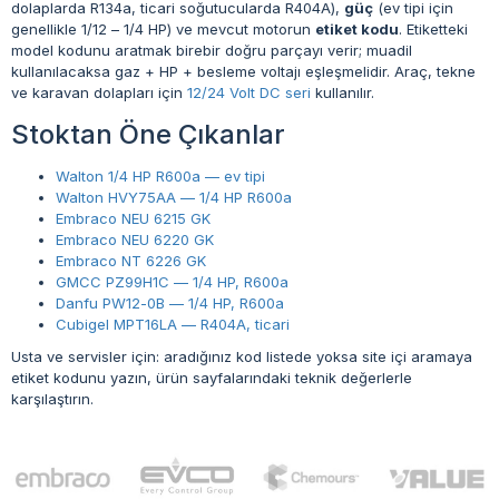
dolaplarda R134a, ticari soğutucularda R404A),
güç
(ev tipi için
genellikle 1/12 – 1/4 HP) ve mevcut motorun
etiket kodu
. Etiketteki
model kodunu aratmak birebir doğru parçayı verir; muadil
kullanılacaksa gaz + HP + besleme voltajı eşleşmelidir. Araç, tekne
ve karavan dolapları için
12/24 Volt DC seri
kullanılır.
Stoktan Öne Çıkanlar
Walton 1/4 HP R600a — ev tipi
Walton HVY75AA — 1/4 HP R600a
Embraco NEU 6215 GK
Embraco NEU 6220 GK
Embraco NT 6226 GK
GMCC PZ99H1C — 1/4 HP, R600a
Danfu PW12-0B — 1/4 HP, R600a
Cubigel MPT16LA — R404A, ticari
Usta ve servisler için: aradığınız kod listede yoksa site içi aramaya
etiket kodunu yazın, ürün sayfalarındaki teknik değerlerle
karşılaştırın.