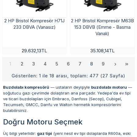
2 HP Bristol Kompresör H71J
2 HP Bristol Kompresör M63B
233 DBVA (Vanasız)
153 DBVB (Emme - Basma
Vanalı)
29.632,13TL
35.108,14TL
1
2
3
4
5
6
7
8
9
Gösterilen: 1 ile 18 arası, toplam: 477 (27 Sayfa)
Buzdolabı kompresörü
— ustaların deyişiyle
buzdolabı motoru
—
soğutucu gazı çevrimde dolaştıran ana parçadır. Yedepa'da ev tipi
ve ticari buzdolapları için Embraco, Danfoss (Secop), Cubigel,
Tecumseh, GMCC, Danfu ve Walton hermetik kompresörlerini
bulabilirsiniz.
Doğru Motoru Seçmek
Üç bilgi yeterlidir:
gaz tipi
(yeni nesil ev tipi dolaplarda R600a, eski