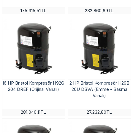
175.315,51TL
232.860,69TL
16 HP Bristol Kompresör H92G
2 HP Bristol Kompresör H29B
204 DREF (Orijinal Vanalı)
26U DBVA (Emme - Basma
Vanalı)
281.040,11TL
27.232,80TL