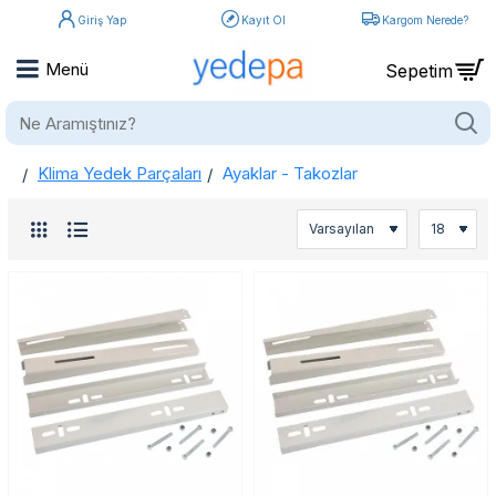
Giriş Yap
Kayıt Ol
Kargom Nerede?
Ne
Aramıştınız?
Klima Yedek Parçaları
Ayaklar - Takozlar
home
Ayaklar - Takozlar