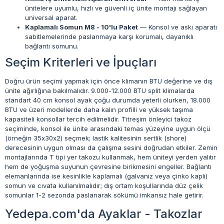
ünitelere uyumlu, hızlı ve güvenli iç ünite montajı sağlayan
universal aparat.
Kaplamalı Somun M8 - 10'lu Paket
— Konsol ve askı aparatı
sabitlemelerinde paslanmaya karşı korumalı, dayanıklı
bağlantı somunu.
Seçim Kriterleri ve İpuçları
Doğru ürün seçimi yapmak için önce klimanın BTU değerine ve dış
ünite ağırlığına bakılmalıdır. 9.000-12.000 BTU split klimalarda
standart 40 cm konsol ayak çoğu durumda yeterli olurken, 18.000
BTU ve üzeri modellerde daha kalın profilli ve yüksek taşıma
kapasiteli konsollar tercih edilmelidir. Titreşim önleyici takoz
seçiminde, konsol ile ünite arasındaki temas yüzeyine uygun ölçü
(örneğin 35x30x2) seçmek; lastik kalitesinin sertlik (shore)
derecesinin uygun olması da çalışma sesini doğrudan etkiler. Zemin
montajlarında T tipi yer takozu kullanmak, hem üniteyi yerden yalıtır
hem de yoğuşma suyunun çevresine birikmesini engeller. Bağlantı
elemanlarında ise kesinlikle kaplamalı (galvaniz veya çinko kaplı)
somun ve cıvata kullanılmalıdır; dış ortam koşullarında düz çelik
somunlar 1-2 sezonda paslanarak sökümü imkansız hale getirir.
Yedepa.com'da Ayaklar - Takozlar