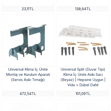
23,11TL
138,64TL
Universal Klima İç Ünite
Universal Split (Duvar Tipi)
Montaj ve Kurulum Aparatı
Klima İç Ünite Askı Sacı
(Servis Askı Tırnağı)
(Beyaz) | Hepsine Uygun |
Vida + Dübel Dahil
472,54TL
101,09TL