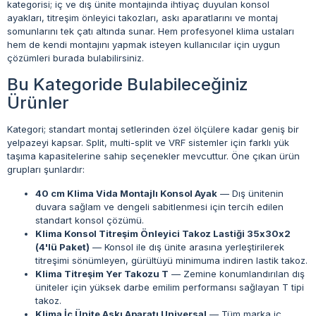
kategorisi; iç ve dış ünite montajında ihtiyaç duyulan konsol
ayakları, titreşim önleyici takozları, askı aparatlarını ve montaj
somunlarını tek çatı altında sunar. Hem profesyonel klima ustaları
hem de kendi montajını yapmak isteyen kullanıcılar için uygun
çözümleri burada bulabilirsiniz.
Bu Kategoride Bulabileceğiniz
Ürünler
Kategori; standart montaj setlerinden özel ölçülere kadar geniş bir
yelpazeyi kapsar. Split, multi-split ve VRF sistemler için farklı yük
taşıma kapasitelerine sahip seçenekler mevcuttur. Öne çıkan ürün
grupları şunlardır:
40 cm Klima Vida Montajlı Konsol Ayak
— Dış ünitenin
duvara sağlam ve dengeli sabitlenmesi için tercih edilen
standart konsol çözümü.
Klima Konsol Titreşim Önleyici Takoz Lastiği 35x30x2
(4'lü Paket)
— Konsol ile dış ünite arasına yerleştirilerek
titreşimi sönümleyen, gürültüyü minimuma indiren lastik takoz.
Klima Titreşim Yer Takozu T
— Zemine konumlandırılan dış
üniteler için yüksek darbe emilim performansı sağlayan T tipi
takoz.
Klima İç Ünite Askı Aparatı Universal
— Tüm marka iç