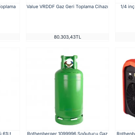
Toplama
Value VRDDF Gaz Geri Toplama Cihazı
1/4 in
80.303,43TL
 61Lt
Rothenberger 1099996 Soğutucu Gaz
Rothenb