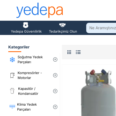
Ne
Yedepa Güvenilirlik
Tedarikçimiz Olun
Aramıştınız?
Kategoriler
Soğutma Yedek
Parçaları
Kompresörler -
Motorlar
Kapasitör /
Kondansatör
Klima Yedek
Parçaları