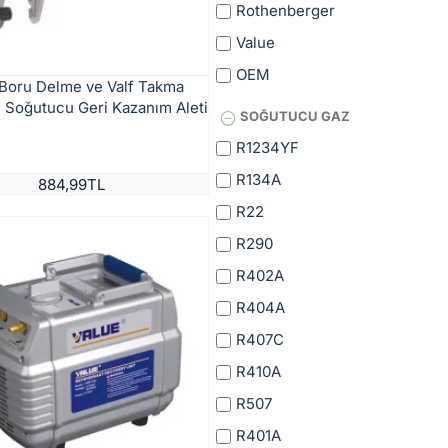
Rothenberger
Value
OEM
 Boru Delme ve Valf Takma
| Soğutucu Geri Kazanım Aleti
SOĞUTUCU GAZ
R1234YF
R134A
884,99TL
R22
R290
R402A
R404A
R407C
R410A
R507
R401A