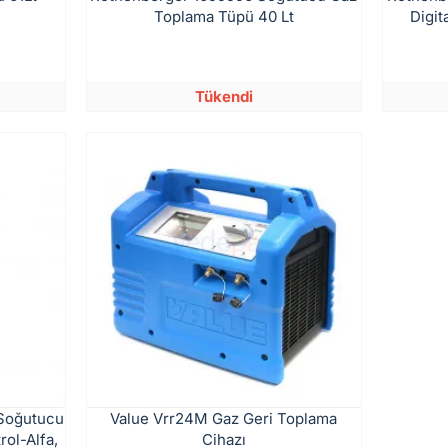
Toplama Tüpü 40 Lt
Digit
Tükendi
 Soğutucu
Value Vrr24M Gaz Geri Toplama
ol-Alfa,
Cihazı