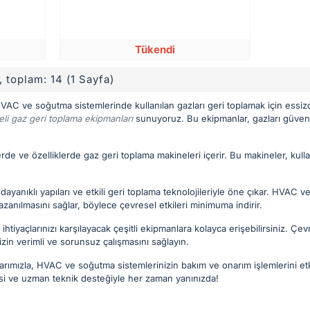
Tükendi
ı, toplam: 14 (1 Sayfa)
HVAC ve soğutma sistemlerinde kullanılan gazları geri toplamak için essizd
eli gaz geri toplama ekipmanları
sunuyoruz. Bu ekipmanlar, gazları güvenli 
rde ve özelliklerde gaz geri toplama makineleri içerir. Bu makineler, kullan
ayanıklı yapıları ve etkili geri toplama teknolojileriyle öne çıkar. HVAC 
kazanılmasını sağlar, böylece çevresel etkileri minimuma indirir.
tiyaçlarınızı karşılayacak çeşitli ekipmanlara kolayca erişebilirsiniz. Çe
izin verimli ve sorunsuz çalışmasını sağlayın.
arımızla, HVAC ve soğutma sistemlerinizin bakım ve onarım işlemlerini etki
i ve uzman teknik desteğiyle her zaman yanınızda!