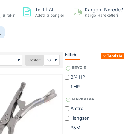
Teklif Al
Kargom Nerede?
 Bırakın
Adetli Siparişler
Kargo Hareketleri
0 ürün - 0,00TL
Hesap
Favoriler
Karşılaştır
Filtre
Temizle
Göster:
BEYGIR
3/4 HP
1 HP
MARKALAR
Amtrol
Hengsen
P&M