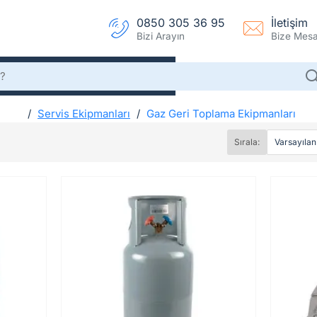
0850 305 36 95
İletişim
Bizi Arayın
Bize Mesaj
Servis Ekipmanları
Gaz Geri Toplama Ekipmanları
h
Gaz Geri Toplama Ekipmanları
o
Sırala:
m
e