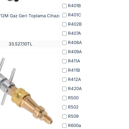
R401B
R401C
r12M Gaz Geri Toplama Cihazı
R402B
R407A
R408A
33.527,10TL
R409A
R411A
R411B
R412A
R420A
R500
R502
R509
R600a