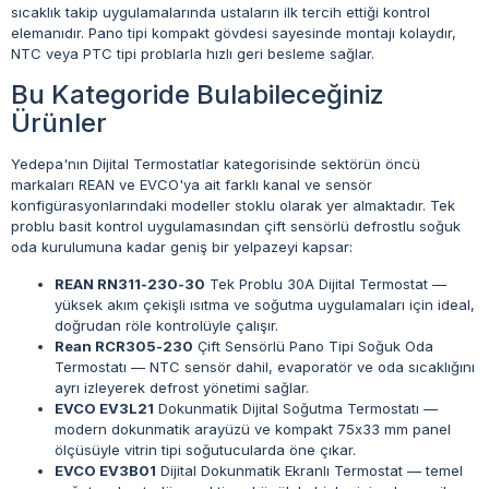
sıcaklık takip uygulamalarında ustaların ilk tercih ettiği kontrol
elemanıdır. Pano tipi kompakt gövdesi sayesinde montajı kolaydır,
NTC veya PTC tipi problarla hızlı geri besleme sağlar.
Bu Kategoride Bulabileceğiniz
Ürünler
Yedepa'nın Dijital Termostatlar kategorisinde sektörün öncü
markaları REAN ve EVCO'ya ait farklı kanal ve sensör
konfigürasyonlarındaki modeller stoklu olarak yer almaktadır. Tek
problu basit kontrol uygulamasından çift sensörlü defrostlu soğuk
oda kurulumuna kadar geniş bir yelpazeyi kapsar:
REAN RN311-230-30
Tek Problu 30A Dijital Termostat —
yüksek akım çekişli ısıtma ve soğutma uygulamaları için ideal,
doğrudan röle kontrolüyle çalışır.
Rean RCR305-230
Çift Sensörlü Pano Tipi Soğuk Oda
Termostatı — NTC sensör dahil, evaporatör ve oda sıcaklığını
ayrı izleyerek defrost yönetimi sağlar.
EVCO EV3L21
Dokunmatik Dijital Soğutma Termostatı —
modern dokunmatik arayüzü ve kompakt 75x33 mm panel
ölçüsüyle vitrin tipi soğutucularda öne çıkar.
EVCO EV3B01
Dijital Dokunmatik Ekranlı Termostat — temel