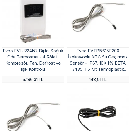
Evco EVLJ224N7 Dijital Soğuk
Evco EVTPN615F200
Oda Termostatı - 4 Röleli,
İzolasyonlu NTC Su Geçirmez
Kompresör, Fan, Defrost ve
Sensör - IP67, 10K 1% BETA
Işık Kontrolü
3435, 1.5 Mt Termoplastik
Kablo
5.186,31TL
148,91TL