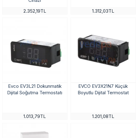
Cihazı
2.352,19TL
1.312,03TL
Evco EV3L21 Dokunmatik
EVCO EV3X21N7 Küçük
Dijital Soğutma Termostatı
Boyutlu Dijital Termostat
1.013,79TL
1.201,08TL