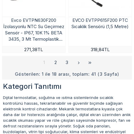
Evco EVTPN630F200
EVCO EVTPP615F200 PTC
İzolasyonlu NTC Su Geçirmez
Sıcaklık Sensörü (1,5 Metre)
Sensör - IP67, 10K 1% BETA
3435, 3 Mt Termoplastik
Kablo
271,38TL
318,84TL
1
2
3
Gösterilen: 1 ile 18 arası, toplam: 41 (3 Sayfa)
Kategori Tanıtımı
Dijital termostatlar, soğutma ve ısıtma sistemlerinde sıcaklık
kontrolünü hassas, tekrarlanabilir ve güvenilir biçimde sağlayan
elektronik kontrol cihazlarıdır. Mekanik termostatlara kıyasla çok
daha dar bir histerezis aralığında çalışır, dijital ekran üzerinden anlık
sıcaklık okuması yapar ve röle çıkışları sayesinde kompresör, fan ve
defrost rezistanslarını sırayla yönetir. Soğuk oda panoları,
buzdolapları, vitrin tipi soğutucular, klima sistemleri ve endüstriyel