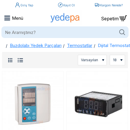
Giriş Yap
Kayıt Ol
Kargom Nerede?
Ne
Aramıştınız?
Buzdolabı Yedek Parçaları
Termostatlar
Dijital Termostat
home
Dijital Termostatlar