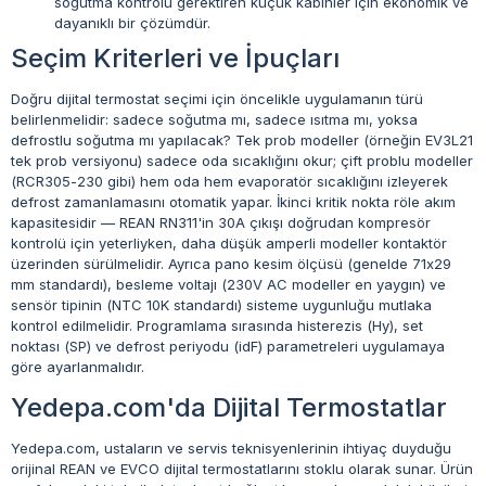
soğutma kontrolü gerektiren küçük kabinler için ekonomik ve
dayanıklı bir çözümdür.
Seçim Kriterleri ve İpuçları
Doğru dijital termostat seçimi için öncelikle uygulamanın türü
belirlenmelidir: sadece soğutma mı, sadece ısıtma mı, yoksa
defrostlu soğutma mı yapılacak? Tek prob modeller (örneğin EV3L21
tek prob versiyonu) sadece oda sıcaklığını okur; çift problu modeller
(RCR305-230 gibi) hem oda hem evaporatör sıcaklığını izleyerek
defrost zamanlamasını otomatik yapar. İkinci kritik nokta röle akım
kapasitesidir — REAN RN311'in 30A çıkışı doğrudan kompresör
kontrolü için yeterliyken, daha düşük amperli modeller kontaktör
üzerinden sürülmelidir. Ayrıca pano kesim ölçüsü (genelde 71x29
mm standardı), besleme voltajı (230V AC modeller en yaygın) ve
sensör tipinin (NTC 10K standardı) sisteme uygunluğu mutlaka
kontrol edilmelidir. Programlama sırasında histerezis (Hy), set
noktası (SP) ve defrost periyodu (idF) parametreleri uygulamaya
göre ayarlanmalıdır.
Yedepa.com'da Dijital Termostatlar
Yedepa.com, ustaların ve servis teknisyenlerinin ihtiyaç duyduğu
orijinal REAN ve EVCO dijital termostatlarını stoklu olarak sunar. Ürün