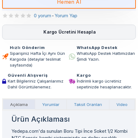
Hemen Al
0 yorum
-
Yorum Yap
Kargo Ücretini Hesapla
Hızlı Gönderim
WhatsApp Destek
Siparişiniz Hafta İçi Aynı Gün
WhatsApp Destek Hattımızdan
Kargoda (detaylar teslimat
Şimdi Yazın.
sayfasında)
Güvenli Alışveriş
Kargo
Kart Bilgileriniz Çalışanlarımız
İndirimli kargo ücretiniz
Dahil Görüntülenemez.
sepetinizde hesaplanacaktır.
Açıklama
Yorumlar
Taksit Oranları
Video
Ürün Açıklaması
Yedepa.com'da sunulan Boru Tipi İnce Soket 1/2 Kombi
NTC Sensör, kombi sisteminizde en doğru sıcaklık