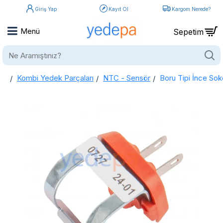
Giriş Yap
Kayıt Ol
Kargom Nerede?
Ne
Aramıştınız?
Kombi Yedek Parçaları
NTC - Sensör
Boru Tipi İnce So
home
Boru Tipi İnce Soket 1/2 Kombi NTC Sensör