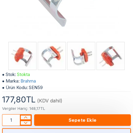
Boru Tipi İnce Soket 1/2 Kombi NTC Sensör
Stok:
Stokta
Marka:
Brahma
Ürün Kodu:
SEN59
177,80TL
(KDV dahil)
Vergiler Hariç: 148,17TL
Sepete Ekle