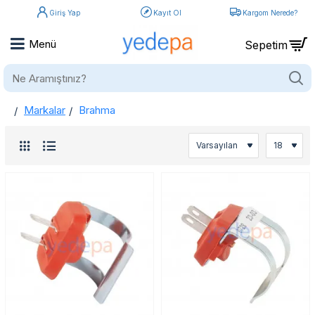
Giriş Yap
Kayıt Ol
Kargom Nerede?
Ne
Aramıştınız?
Markalar
Brahma
home
Brahma