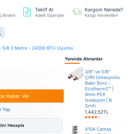
Teklif Al
Kargom Nerede?
 Bırakın
Adetli Siparişler
Kargo Hareketleri
0 ürün - 0,00TL
Hesap
Favoriler
Karşılaştır
/8 - 5/8 3 Metre - 24000 BTU Uyumlu
Yanında Alınanlar
/8 3 Metre - 24000 BTU Uyumlu
3/8" ve 5/8"
Çiftli İzolasyonlu
Bakır Boru -
Ecutherm2™ |
9mm PEX
ce Haber Ver
İzolasyon | B
Sınıfı
m Yap
1.442,52TL
ini Hesapla
410A Cantaş