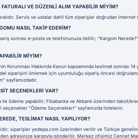
FATURALI VE DÜZENLI ALIM YAPABILIR MIYIM?
uralıdır. Servis ve ustalar dahil tüm siparişler doğrudan internet 
RGOMU NASIL TAKIP EDERIM?
pariş sonrası e-posta ve telefonunuza iletilir; “Kargom Nere
APABILIR MIYIM?
cinin Korunması Hakkında Kanun kapsamında teslimat sonrası 14
odel siparişini önlemek için uyumluluğu sipariş öncesi doğrulaman
im” sayfamızdadır.
SIT SEÇENEKLERI VAR?
la ile ödeme yapabilir; Fibabanka ve Akbank üzerinden taksit/kr
cel seçenekler “Ödeme Seçenekleri” sayfamızda listelenir.
EREDE, TESLIMAT NASIL YAPILIYOR?
sidir; siparişler yedepa.com üzerinden verilir ve Türkiye geneli
izden adresinize kargoyla gönderilir. Merkez ofisimiz Cennet Ma