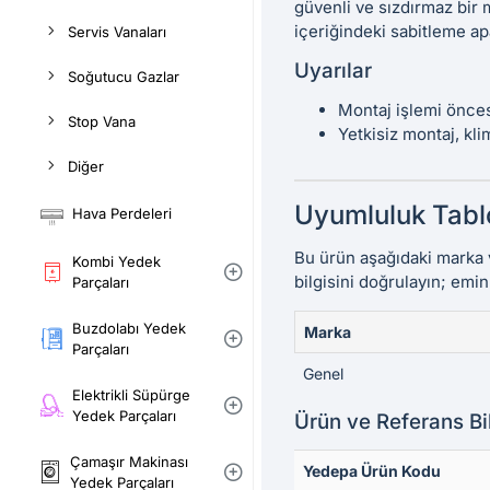
güvenli ve sızdırmaz bir m
içeriğindeki sabitleme apa
Servis Vanaları
Uyarılar
Soğutucu Gazlar
Montaj işlemi önces
Stop Vana
Yetkisiz montaj, kli
Diğer
Uyumluluk Tabl
Hava Perdeleri
Bu ürün aşağıdaki marka 
Kombi Yedek
bilgisini doğrulayın; emin
Parçaları
Buzdolabı Yedek
Marka
Parçaları
Genel
Elektrikli Süpürge
Yedek Parçaları
Ürün ve Referans Bil
Çamaşır Makinası
Yedepa Ürün Kodu
Yedek Parçaları