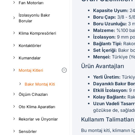
Fan Motorları
Kapasite Uyum:
24
İzolasyonlu Bakır
Boru Çapı:
3/8 - 5/
Borular
Boru Uzunluğu:
3 m
Malzeme:
%100 bak
Klima Kompresörleri
İzolasyon:
9 mm pol
Bağlantı Tipi:
Rakor
Kontaktörler
Set İçeriği:
Bakır bo
Menşei:
Türkiye (Ye
Kumandalar
Ürün Avantajları
Montaj Kitleri
Yerli Üretim:
Türkiye
Dayanıklı Bakır Bor
Bakır Montaj Kiti
Etkili İzolasyon:
9 m
Ölçüm Cihazları
Kolay Bağlantı:
Rako
Uzun Vadeli Tasarr
Oto Klima Aparatları
gözükse de, sağladığ
Kullanım Talimatları
Rekorlar ve Ünyonlar
Bu montaj kiti, klimanın i
Sensörler