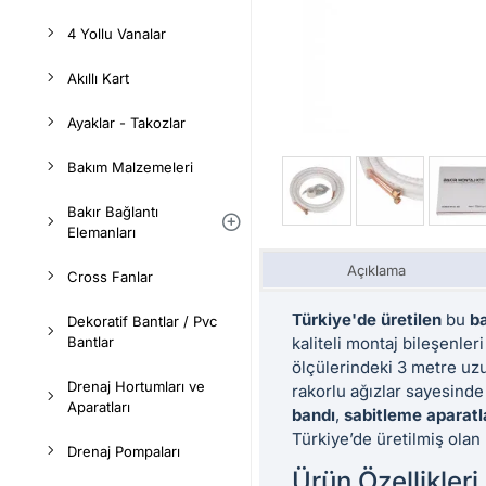
4 Yollu Vanalar
Akıllı Kart
Ayaklar - Takozlar
Bakım Malzemeleri
Bakır Bağlantı
Elemanları
Açıklama
Cross Fanlar
Türkiye'de üretilen
bu
ba
Dekoratif Bantlar / Pvc
kaliteli montaj bileşenler
Bantlar
ölçülerindeki 3 metre uzu
Drenaj Hortumları ve
rakorlu ağızlar sayesinde 
Aparatları
bandı
,
sabitleme aparatl
Türkiye’de üretilmiş olan b
Drenaj Pompaları
Ürün Özellikleri