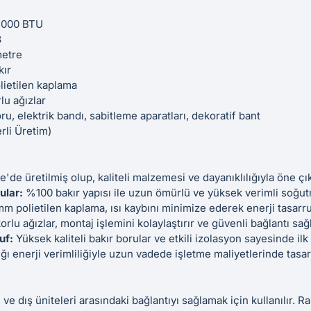
000 BTU
8
etre
ır
ietilen kaplama
lu ağızlar
ru, elektrik bandı, sabitleme aparatları, dekoratif bant
rli Üretim)
'de üretilmiş olup, kaliteli malzemesi ve dayanıklılığıyla öne çık
ular:
%100 bakır yapısı ile uzun ömürlü ve yüksek verimli soğut
m polietilen kaplama, ısı kaybını minimize ederek enerji tasarru
rlu ağızlar, montaj işlemini kolaylaştırır ve güvenli bağlantı sağl
uf:
Yüksek kaliteli bakır borular ve etkili izolasyon sayesinde ilk
ı enerji verimliliğiyle uzun vadede işletme maliyetlerinde tasar
ç ve dış üniteleri arasındaki bağlantıyı sağlamak için kullanılır. 