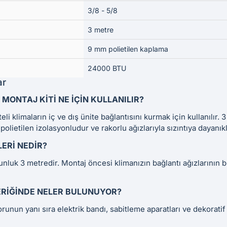
3/8 - 5/8
3 metre
9 mm polietilen kaplama
24000 BTU
ar
A MONTAJ KITI NE IÇIN KULLANILIR?
li klimaların iç ve dış ünite bağlantısını kurmak için kullanılır
lietilen izolasyonludur ve rakorlu ağızlarıyla sızıntıya dayanıklı
ERI NEDIR?
unluk 3 metredir. Montaj öncesi klimanızın bağlantı ağızlarının b
ÇERIĞINDE NELER BULUNUYOR?
orunun yanı sıra elektrik bandı, sabitleme aparatları ve dekorati