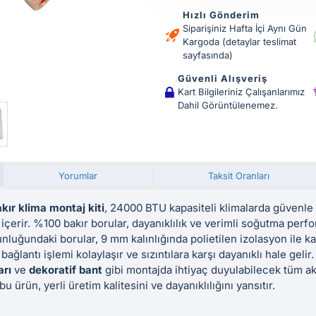
Hızlı Gönderim
Siparişiniz Hafta İçi Aynı Gün
Kargoda (detaylar teslimat
sayfasında)
Güvenli Alışveriş
Kart Bilgileriniz Çalışanlarımız
Dahil Görüntülenemez.
Yorumlar
Taksit Oranları
kır klima montaj kiti
, 24000 BTU kapasiteli klimalarda güvenle 
i içerir. %100 bakır borular, dayanıklılık ve verimli soğutma perfo
nluğundaki borular, 9 mm kalınlığında polietilen izolasyon ile kap
bağlantı işlemi kolaylaşır ve sızıntılara karşı dayanıklı hale gelir
arı
ve
dekoratif bant
gibi montajda ihtiyaç duyulabilecek tüm a
u ürün, yerli üretim kalitesini ve dayanıklılığını yansıtır.