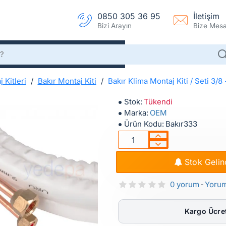
0850 305 36 95
İletişim
Bizi Arayın
Bize Mesaj
 Kitleri
Bakır Montaj Kiti
Bakır Klima Montaj Kiti / Seti 3
Bakır Klima Montaj Kiti / Seti 3/8 - 5/8 3 Metre - 24000 BTU Uyumlu
Bakır Klima Montaj Kiti / Seti 3/8 - 5
Stok:
Tükendi
Marka:
OEM
Ürün Kodu:
Bakır333
Stok Gelin
0 yorum
-
Yoru
Kargo Ücret