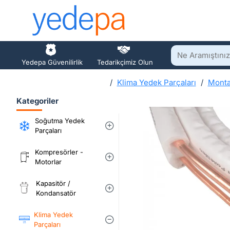
Ne
Yedepa Güvenilirlik
Tedarikçimiz Olun
Aramıştınız?
Klima Yedek Parçaları
Montaj
h
Kategoriler
o
m
Soğutma Yedek
e
Parçaları
Kompresörler -
Motorlar
Kapasitör /
Kondansatör
Klima Yedek
Parçaları