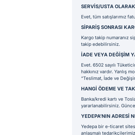
SERVIS/USTA OLARAK 
Evet, tüm satışlarımız fat
SIPARIŞ SONRASI KA
Kargo takip numaranız si
takip edebilirsiniz.
İADE VEYA DEĞIŞIM Y
Evet. 6502 sayılı Tüketi
hakkınız vardır. Yanlış m
“Teslimat, İade ve Değiş
HANGI ÖDEME VE TAK
Banka/kredi kartı ve Tos
yararlanabilirsiniz. Gün
YEDEPA’NIN ADRESI N
Yedepa bir e-ticaret site
anlaşmalı tedarikçilerim