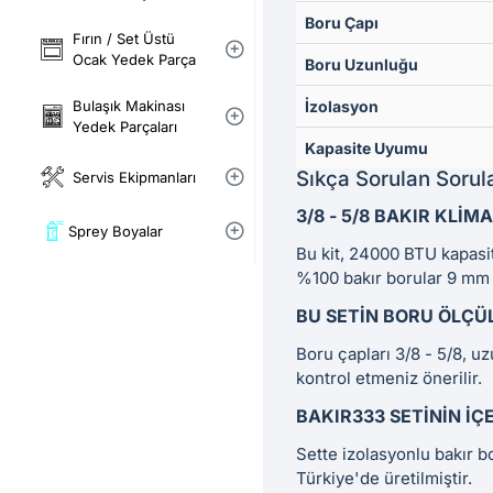
Boru Çapı
Fırın / Set Üstü
Ocak Yedek Parça
Boru Uzunluğu
İzolasyon
Bulaşık Makinası
Yedek Parçaları
Kapasite Uyumu
Sıkça Sorulan Sorul
Servis Ekipmanları
3/8 - 5/8 BAKIR KLIM
Sprey Boyalar
Bu kit, 24000 BTU kapasite
%100 bakır borular 9 mm po
BU SETIN BORU ÖLÇÜL
Boru çapları 3/8 - 5/8, uz
kontrol etmeniz önerilir.
BAKIR333 SETININ I
Sette izolasyonlu bakır b
Türkiye'de üretilmiştir.