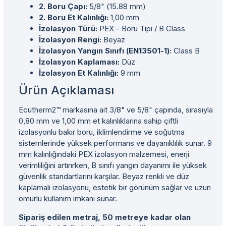
2. Boru Çapı:
5/8" (15.88 mm)
2. Boru Et Kalınlığı:
1,00 mm
İzolasyon Türü:
PEX - Boru Tipi / B Class
İzolasyon Rengi:
Beyaz
İzolasyon Yangın Sınıfı (EN13501-1):
Class B
İzolasyon Kaplaması:
Düz
İzolasyon Et Kalınlığı:
9 mm
Ürün Açıklaması
Ecutherm2™ markasına ait 3/8" ve 5/8" çapında, sırasıyla
0,80 mm ve 1,00 mm et kalınlıklarına sahip çiftli
izolasyonlu bakır boru, iklimlendirme ve soğutma
sistemlerinde yüksek performans ve dayanıklılık sunar. 9
mm kalınlığındaki PEX izolasyon malzemesi, enerji
verimliliğini artırırken, B sınıfı yangın dayanımı ile yüksek
güvenlik standartlarını karşılar. Beyaz renkli ve düz
kaplamalı izolasyonu, estetik bir görünüm sağlar ve uzun
ömürlü kullanım imkanı sunar.
Sipariş edilen metraj, 50 metreye kadar olan