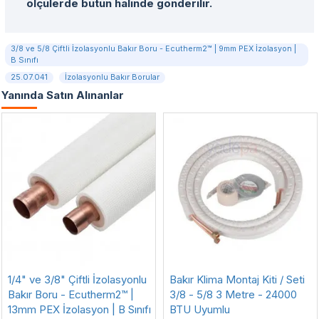
ölçülerde bütün halinde gönderilir.
3/8 ve 5/8 Çiftli İzolasyonlu Bakır Boru - Ecutherm2™ | 9mm PEX İzolasyon |
B Sınıfı
25.07.041
İzolasyonlu Bakır Borular
Yanında Satın Alınanlar
1/4" ve 3/8" Çiftli İzolasyonlu
Bakır Klima Montaj Kiti / Seti
Bakır Boru - Ecutherm2™ |
3/8 - 5/8 3 Metre - 24000
13mm PEX İzolasyon | B Sınıfı
BTU Uyumlu