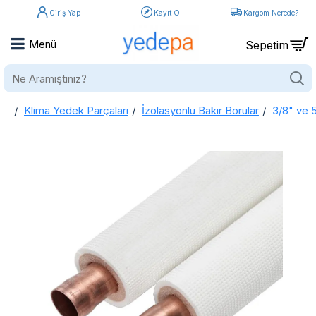
Giriş Yap
Kayıt Ol
Kargom Nerede?
Ne
Aramıştınız?
Klima Yedek Parçaları
İzolasyonlu Bakır Borular
3/8" ve 5
home
3/8" ve 5/8" Çiftli İzolasyonlu Bakır Boru - Ecutherm2™ | 9mm PEX İzolasyon | B Sınıfı