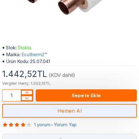
3/8" ve 5/8" Çiftli İzolasyonlu Bakır Boru - Ecutherm2™ | 9mm PEX İzolasyon | B Sınıfı
Stok:
Stokta
Marka:
Ecutherm2™
Ürün Kodu:
25.07.041
1.442,52TL
(KDV dahil)
Vergiler Hariç: 1.202,10TL
Sepete Ekle
Hemen Al
1 yorum
-
Yorum Yap