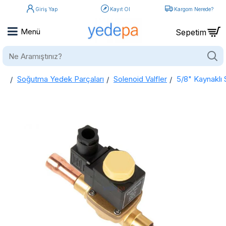
Giriş Yap
Kayıt Ol
Kargom Nerede?
Ne
Aramıştınız?
Soğutma Yedek Parçaları
Solenoid Valfler
5/8" Kaynaklı 
home
5/8" Kaynaklı Solenoid Valf