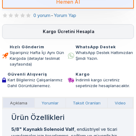
Hemen Al
0 yorum
-
Yorum Yap
Kargo Ücretini Hesapla
Hızlı Gönderim
WhatsApp Destek
Siparişiniz Hafta İçi Aynı Gün
WhatsApp Destek Hattımızdan
Kargoda (detaylar teslimat
Şimdi Yazın.
sayfasında)
Güvenli Alışveriş
Kargo
Kart Bilgileriniz Çalışanlarımız
İndirimli kargo ücretiniz
Dahil Görüntülenemez.
sepetinizde hesaplanacaktır.
Açıklama
Yorumlar
Taksit Oranları
Video
Ürün Özellikleri
5/8" Kaynaklı Solenoid Valf
, endüstriyel ve ticari
uygulamalar için tasarlanmış, sağlam ve güvenilir bir