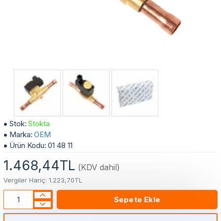
5/8" Kaynaklı Solenoid Valf
Stok:
Stokta
Marka:
OEM
Ürün Kodu:
01 48 11
1.468,44TL
(KDV dahil)
Vergiler Hariç: 1.223,70TL
Sepete Ekle