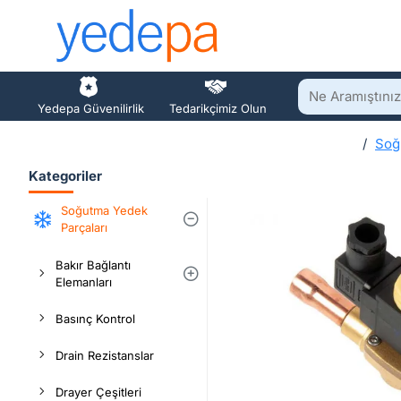
Ne
Yedepa Güvenilirlik
Tedarikçimiz Olun
Aramıştınız?
Soğ
h
Kategoriler
o
m
Soğutma Yedek
e
Parçaları
Bakır Bağlantı
Elemanları
Basınç Kontrol
Drain Rezistanslar
Drayer Çeşitleri