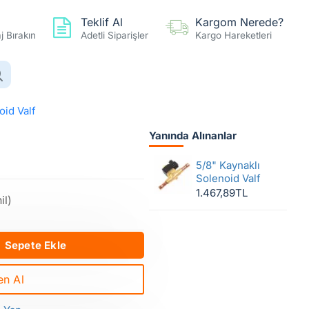
Teklif Al
Kargom Nerede?
 Bırakın
Adetli Siparişler
Kargo Hareketleri
0 ürün - 0,00TL
Hesap
Favoriler
Karşılaştır
oid Valf
Yanında Alınanlar
enoid Valf
5/8" Kaynaklı
Solenoid Valf
1.467,89TL
il)
Sepete Ekle
n Al