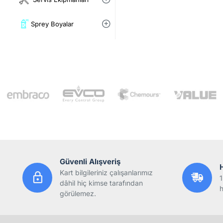
Sprey Boyalar
Güvenli Alışveriş
Kart bilgileriniz çalışanlarımız
1
dâhil hiç kimse tarafından
h
görülemez.