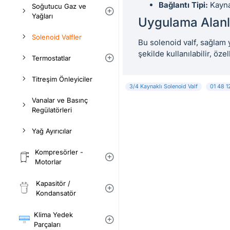
Bağlantı Tipi:
Kayna
Soğutucu Gaz ve
Yağları
Uygulama Alanl
Solenoid Valfler
Bu solenoid valf, sağlam 
şekilde kullanılabilir, öze
Termostatlar
Titreşim Önleyiciler
3/4 Kaynaklı Solenoid Valf
01 48 1
Vanalar ve Basınç
Regülatörleri
Yağ Ayırıcılar
Kompresörler -
Motorlar
Kapasitör /
Kondansatör
Klima Yedek
Parçaları