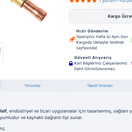
1 yorum
-
Yorum
Kargo Ücret
Hızlı Gönderim
Siparişiniz Hafta İçi Aynı Gün
Kargoda (detaylar teslimat
sayfasında)
Güvenli Alışveriş
Kart Bilgileriniz Çalışanlarımız
Dahil Görüntülenemez.
Yorumlar
Taksit Oranları
Valf
, endüstriyel ve ticari uygulamalar için tasarlanmış, sağlam yap
uyumludur ve kaynaklı bağlantı tipi sunar.
nç.