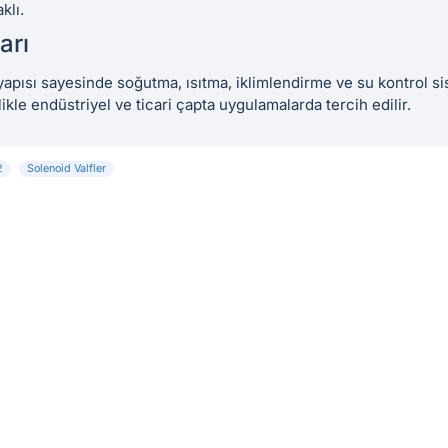
klı.
arı
yapısı sayesinde soğutma, ısıtma, iklimlendirme ve su kontrol si
llikle endüstriyel ve ticari çapta uygulamalarda tercih edilir.
2
Solenoid Valfler