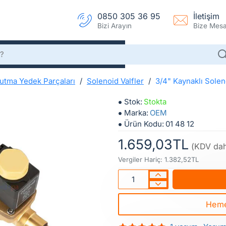
0850 305 36 95
İletişim
Bizi Arayın
Bize Mesaj
utma Yedek Parçaları
Solenoid Valfler
3/4" Kaynaklı Solen
3/4" Kaynaklı Solenoid Valf
3/4" Kaynaklı Sol
Stok:
Stokta
Marka:
OEM
Ürün Kodu:
01 48 12
1.659,03TL
(KDV dah
Vergiler Hariç: 1.382,52TL
Heme