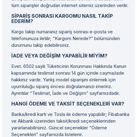
tüm siparişler doğrudan internet sitemiz üzerinden verilir.
SIPARIŞ SONRASI KARGOMU NASIL TAKIP
EDERIM?
Kargo takip numaranız sipariş sonrası e-posta ve
telefonunuza iletilir; “Kargom Nerede?” bölümünden
durumunu takip edebilirsiniz.
İADE VEYA DEĞIŞIM YAPABILIR MIYIM?
Evet. 6502 sayılı Tüketicinin Korunması Hakkında Kanun
kapsamında teslimat sonrası 14 gün içinde cayma/iade
hakkınız vardır. Yanlış model siparişini önlemek için
uyumluluğu sipariş öncesi doğrulamanızı öneririz.
Ayrıntılar “Teslimat, İade ve Değişim” sayfamızdadır.
HANGI ÖDEME VE TAKSIT SEÇENEKLERI VAR?
Banka/kredi kartı ve Tosla ile ödeme yapabilir; Fibabanka
ve Akbank üzerinden taksit/kredi seçeneklerinden
yararlanabilirsiniz. Güncel seçenekler “Ödeme
Seçenekleri” sayfamızda listelenir.