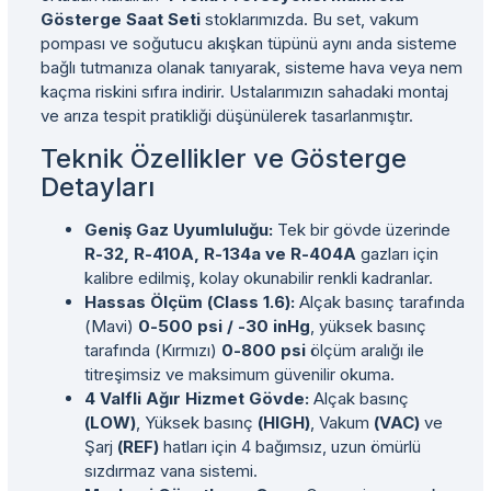
Gösterge Saat Seti
stoklarımızda. Bu set, vakum
pompası ve soğutucu akışkan tüpünü aynı anda sisteme
bağlı tutmanıza olanak tanıyarak, sisteme hava veya nem
kaçma riskini sıfıra indirir. Ustalarımızın sahadaki montaj
ve arıza tespit pratikliği düşünülerek tasarlanmıştır.
Teknik Özellikler ve Gösterge
Detayları
Geniş Gaz Uyumluluğu:
Tek bir gövde üzerinde
R-32, R-410A, R-134a ve R-404A
gazları için
kalibre edilmiş, kolay okunabilir renkli kadranlar.
Hassas Ölçüm (Class 1.6):
Alçak basınç tarafında
(Mavi)
0-500 psi / -30 inHg
, yüksek basınç
tarafında (Kırmızı)
0-800 psi
ölçüm aralığı ile
titreşimsiz ve maksimum güvenilir okuma.
4 Valfli Ağır Hizmet Gövde:
Alçak basınç
(LOW)
, Yüksek basınç
(HIGH)
, Vakum
(VAC)
ve
Şarj
(REF)
hatları için 4 bağımsız, uzun ömürlü
sızdırmaz vana sistemi.