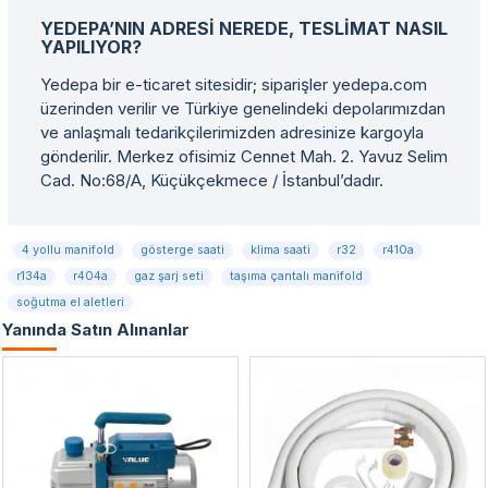
YEDEPA’NIN ADRESI NEREDE, TESLIMAT NASIL
YAPILIYOR?
Yedepa bir e-ticaret sitesidir; siparişler yedepa.com
üzerinden verilir ve Türkiye genelindeki depolarımızdan
ve anlaşmalı tedarikçilerimizden adresinize kargoyla
gönderilir. Merkez ofisimiz Cennet Mah. 2. Yavuz Selim
Cad. No:68/A, Küçükçekmece / İstanbul’dadır.
4 yollu manifold
gösterge saati
klima saati
r32
r410a
r134a
r404a
gaz şarj seti
taşıma çantalı manifold
soğutma el aletleri
Yanında Satın Alınanlar