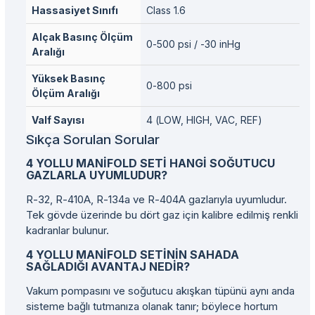
Hassasiyet Sınıfı
Class 1.6
Alçak Basınç Ölçüm
0-500 psi / -30 inHg
Aralığı
Yüksek Basınç
0-800 psi
Ölçüm Aralığı
Valf Sayısı
4 (LOW, HIGH, VAC, REF)
Sıkça Sorulan Sorular
4 YOLLU MANIFOLD SETI HANGI SOĞUTUCU
GAZLARLA UYUMLUDUR?
R-32, R-410A, R-134a ve R-404A gazlarıyla uyumludur.
Tek gövde üzerinde bu dört gaz için kalibre edilmiş renkli
kadranlar bulunur.
4 YOLLU MANIFOLD SETININ SAHADA
SAĞLADIĞI AVANTAJ NEDIR?
Vakum pompasını ve soğutucu akışkan tüpünü aynı anda
sisteme bağlı tutmanıza olanak tanır; böylece hortum