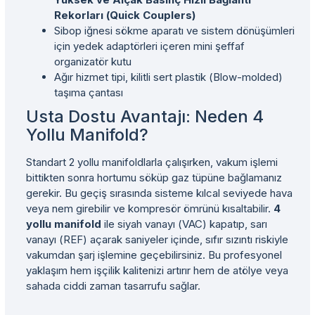
Rekorları (Quick Couplers)
Sibop iğnesi sökme aparatı ve sistem dönüşümleri
için yedek adaptörleri içeren mini şeffaf
organizatör kutu
Ağır hizmet tipi, kilitli sert plastik (Blow-molded)
taşıma çantası
Usta Dostu Avantajı: Neden 4
Yollu Manifold?
Standart 2 yollu manifoldlarla çalışırken, vakum işlemi
bittikten sonra hortumu söküp gaz tüpüne bağlamanız
gerekir. Bu geçiş sırasında sisteme kılcal seviyede hava
veya nem girebilir ve kompresör ömrünü kısaltabilir.
4
yollu manifold
ile siyah vanayı (VAC) kapatıp, sarı
vanayı (REF) açarak saniyeler içinde, sıfır sızıntı riskiyle
vakumdan şarj işlemine geçebilirsiniz. Bu profesyonel
yaklaşım hem işçilik kalitenizi artırır hem de atölye veya
sahada ciddi zaman tasarrufu sağlar.