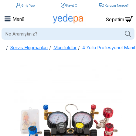
Giriş Yap
Kayıt Ol
Kargom Nerede?
Ne
Aramıştınız?
Servis Ekipmanları
Manifoldlar
4 Yollu Profesyonel Mani
home
4 Yollu Profesyonel Manifold Gösterge Saat Seti (Çantalı)