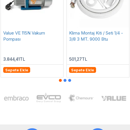
Value VE 115N Vakum
Klima Montaj Kiti / Seti 1/4 -
Pompası
3/8 3 MT. 9000 Btu
3.844,41TL
501,27TL
Sepete Ekle
Sepete Ekle