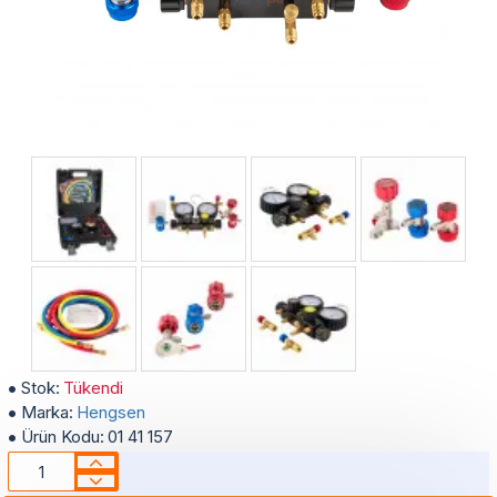
4 Yollu Profesyonel Manifold Gösterge Saat Seti (Çantalı)
Stok:
Tükendi
Marka:
Hengsen
Ürün Kodu:
01 41 157