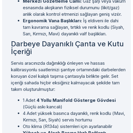
Merkezi Gözetleme Camı:
Gaz şarjı veya vakum
esnasında akışkanın fiziksel durumunu (likit/gaz)
anlık olarak kontrol etmenizi sağlayan geniş vizör.
Ergonomik Vana Başlıkları:
İş eldiveni ile dahi
tam kavrama sağlayan, tırtıklı ve renk kodlu (Siyah,
Sarı, Kırmızı, Mavi) dayanıklı valf başlıkları.
Darbeye Dayanıklı Çanta ve Kutu
İçeriği
Servis aracınızda dağınıklığı önleyen ve hassas
kalibrasyonlu saatlerinizi şantiye ortamındaki darbelerden
koruyan özel kalıplı taşıma çantasıyla birlikte gelir. Set
içeriği sahada hiçbir eksiğiniz kalmayacak şekilde tam
takım oluşturulmuştur:
1 Adet
4 Yollu Manifold Gösterge Gövdesi
(Güçlü askı kancalı)
4 Adet yüksek basınca dayanıklı, renk kodlu (Mavi,
Kırmızı, Sarı, Siyah) servis hortumu
Oto klima (R134a) sistemleri için ayarlanabilir
Yüksek ve Alçak Basınç Hızlı Bağlantı