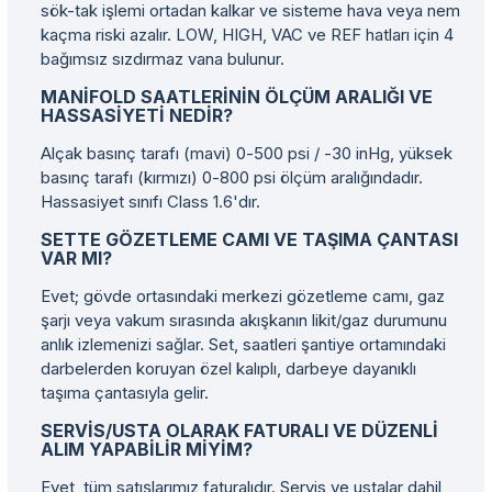
sök-tak işlemi ortadan kalkar ve sisteme hava veya nem
kaçma riski azalır. LOW, HIGH, VAC ve REF hatları için 4
bağımsız sızdırmaz vana bulunur.
MANIFOLD SAATLERININ ÖLÇÜM ARALIĞI VE
HASSASIYETI NEDIR?
Alçak basınç tarafı (mavi) 0-500 psi / -30 inHg, yüksek
basınç tarafı (kırmızı) 0-800 psi ölçüm aralığındadır.
Hassasiyet sınıfı Class 1.6'dır.
SETTE GÖZETLEME CAMI VE TAŞIMA ÇANTASI
VAR MI?
Evet; gövde ortasındaki merkezi gözetleme camı, gaz
şarjı veya vakum sırasında akışkanın likit/gaz durumunu
anlık izlemenizi sağlar. Set, saatleri şantiye ortamındaki
darbelerden koruyan özel kalıplı, darbeye dayanıklı
taşıma çantasıyla gelir.
SERVIS/USTA OLARAK FATURALI VE DÜZENLI
ALIM YAPABILIR MIYIM?
Evet, tüm satışlarımız faturalıdır. Servis ve ustalar dahil