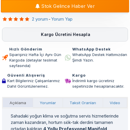
Stok Gelince Haber Ver
2 yorum
-
Yorum Yap
Kargo Ücretini Hesapla
Hızlı Gönderim
WhatsApp Destek
Siparişiniz Hafta İçi Aynı Gün
WhatsApp Destek Hattımızdan
Kargoda (detaylar teslimat
Şimdi Yazın.
sayfasında)
Güvenli Alışveriş
Kargo
Kart Bilgileriniz Çalışanlarımız
İndirimli kargo ücretiniz
Dahil Görüntülenemez.
sepetinizde hesaplanacaktır.
Açıklama
Yorumlar
Taksit Oranları
Video
Sahadaki yoğun klima ve soğutma servis hizmetlerinde
zaman kazandıran, hortum sök-tak derdini tamamen
ortadan kaldıran
4 Yollu Profesyonel Manifold