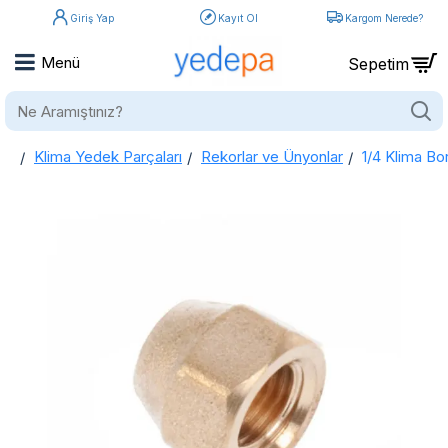
Giriş Yap
Kayıt Ol
Kargom Nerede?
Ne
Aramıştınız?
Klima Yedek Parçaları
Rekorlar ve Ünyonlar
1/4 Klima Bo
home
1/4 Klima Borusu Bağlantı Rekor