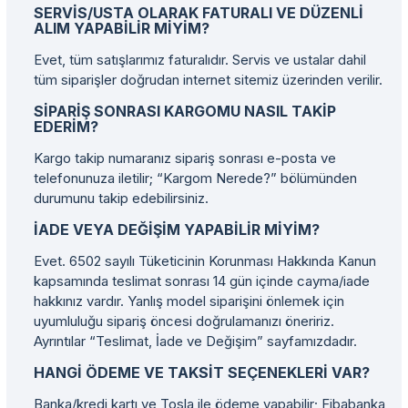
SERVIS/USTA OLARAK FATURALI VE DÜZENLI
ALIM YAPABILIR MIYIM?
Evet, tüm satışlarımız faturalıdır. Servis ve ustalar dahil
tüm siparişler doğrudan internet sitemiz üzerinden verilir.
SIPARIŞ SONRASI KARGOMU NASIL TAKIP
EDERIM?
Kargo takip numaranız sipariş sonrası e-posta ve
telefonunuza iletilir; “Kargom Nerede?” bölümünden
durumunu takip edebilirsiniz.
İADE VEYA DEĞIŞIM YAPABILIR MIYIM?
Evet. 6502 sayılı Tüketicinin Korunması Hakkında Kanun
kapsamında teslimat sonrası 14 gün içinde cayma/iade
hakkınız vardır. Yanlış model siparişini önlemek için
uyumluluğu sipariş öncesi doğrulamanızı öneririz.
Ayrıntılar “Teslimat, İade ve Değişim” sayfamızdadır.
HANGI ÖDEME VE TAKSIT SEÇENEKLERI VAR?
Banka/kredi kartı ve Tosla ile ödeme yapabilir; Fibabanka