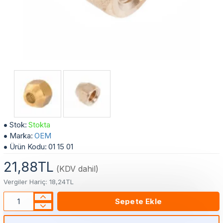
çok satan
1/4 Klima Borusu Bağlantı Rekor
Stok:
Stokta
Marka:
OEM
Ürün Kodu:
01 15 01
21,88TL
(KDV dahil)
Vergiler Hariç: 18,24TL
Sepete Ekle