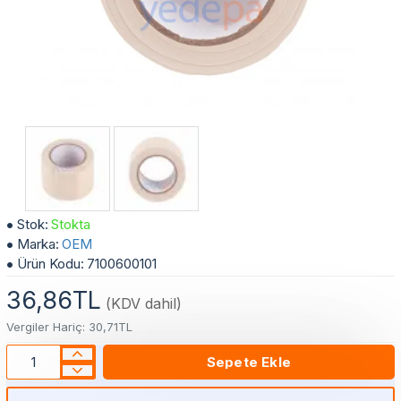
çok satan
Dar Sarım Klima Boru Dekoratif Bant
Stok:
Stokta
Marka:
OEM
Ürün Kodu:
7100600101
36,86TL
(KDV dahil)
Vergiler Hariç: 30,71TL
Sepete Ekle