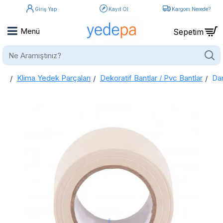
Giriş Yap
Kayıt Ol
Kargom Nerede?
Ne
Aramıştınız?
Klima Yedek Parçaları
Dekoratif Bantlar / Pvc Bantlar
Dar
home
Dar Sarım Klima Boru Dekoratif Bant