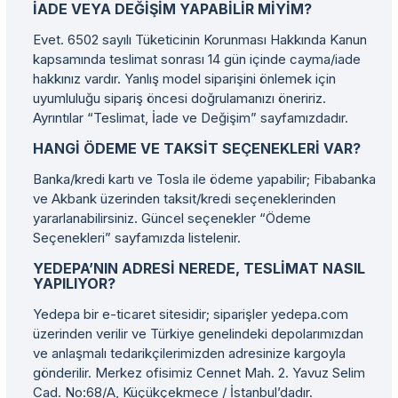
İADE VEYA DEĞIŞIM YAPABILIR MIYIM?
Evet. 6502 sayılı Tüketicinin Korunması Hakkında Kanun
kapsamında teslimat sonrası 14 gün içinde cayma/iade
hakkınız vardır. Yanlış model siparişini önlemek için
uyumluluğu sipariş öncesi doğrulamanızı öneririz.
Ayrıntılar “Teslimat, İade ve Değişim” sayfamızdadır.
HANGI ÖDEME VE TAKSIT SEÇENEKLERI VAR?
Banka/kredi kartı ve Tosla ile ödeme yapabilir; Fibabanka
ve Akbank üzerinden taksit/kredi seçeneklerinden
yararlanabilirsiniz. Güncel seçenekler “Ödeme
Seçenekleri” sayfamızda listelenir.
YEDEPA’NIN ADRESI NEREDE, TESLIMAT NASIL
YAPILIYOR?
Yedepa bir e-ticaret sitesidir; siparişler yedepa.com
üzerinden verilir ve Türkiye genelindeki depolarımızdan
ve anlaşmalı tedarikçilerimizden adresinize kargoyla
gönderilir. Merkez ofisimiz Cennet Mah. 2. Yavuz Selim
Cad. No:68/A, Küçükçekmece / İstanbul’dadır.