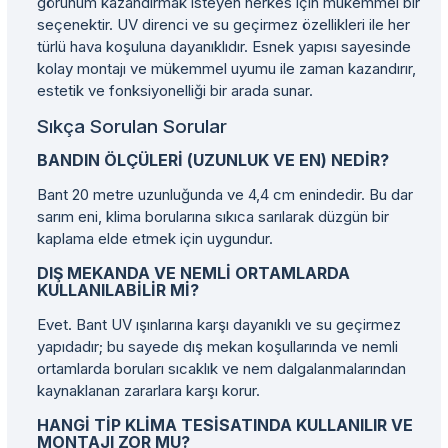
görünüm kazandırmak isteyen herkes için mükemmel bir
seçenektir. UV direnci ve su geçirmez özellikleri ile her
türlü hava koşuluna dayanıklıdır. Esnek yapısı sayesinde
kolay montajı ve mükemmel uyumu ile zaman kazandırır,
estetik ve fonksiyonelliği bir arada sunar.
Sıkça Sorulan Sorular
BANDIN ÖLÇÜLERI (UZUNLUK VE EN) NEDIR?
Bant 20 metre uzunluğunda ve 4,4 cm enindedir. Bu dar
sarım eni, klima borularına sıkıca sarılarak düzgün bir
kaplama elde etmek için uygundur.
DIŞ MEKANDA VE NEMLI ORTAMLARDA
KULLANILABILIR MI?
Evet. Bant UV ışınlarına karşı dayanıklı ve su geçirmez
yapıdadır; bu sayede dış mekan koşullarında ve nemli
ortamlarda boruları sıcaklık ve nem dalgalanmalarından
kaynaklanan zararlara karşı korur.
HANGI TIP KLIMA TESISATINDA KULLANILIR VE
MONTAJI ZOR MU?