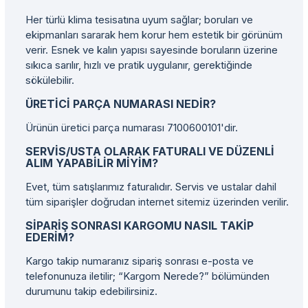
Her türlü klima tesisatına uyum sağlar; boruları ve
ekipmanları sararak hem korur hem estetik bir görünüm
verir. Esnek ve kalın yapısı sayesinde boruların üzerine
sıkıca sarılır, hızlı ve pratik uygulanır, gerektiğinde
sökülebilir.
ÜRETICI PARÇA NUMARASI NEDIR?
Ürünün üretici parça numarası 7100600101'dir.
SERVIS/USTA OLARAK FATURALI VE DÜZENLI
ALIM YAPABILIR MIYIM?
Evet, tüm satışlarımız faturalıdır. Servis ve ustalar dahil
tüm siparişler doğrudan internet sitemiz üzerinden verilir.
SIPARIŞ SONRASI KARGOMU NASIL TAKIP
EDERIM?
Kargo takip numaranız sipariş sonrası e-posta ve
telefonunuza iletilir; “Kargom Nerede?” bölümünden
durumunu takip edebilirsiniz.