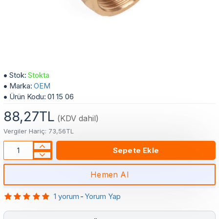
3/4 Klima Borusu Bağlantı Rekor
Stok:
Stokta
Marka:
OEM
Ürün Kodu:
01 15 06
88,27TL
(KDV dahil)
Vergiler Hariç: 73,56TL
Sepete Ekle
Hemen Al
1 yorum
-
Yorum Yap