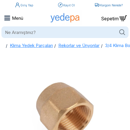
Giriş Yap
Kayıt Ol
Kargom Nerede?
Ne
Aramıştınız?
Klima Yedek Parçaları
Rekorlar ve Ünyonlar
3/4 Klima Bo
home
3/4 Klima Borusu Bağlantı Rekor