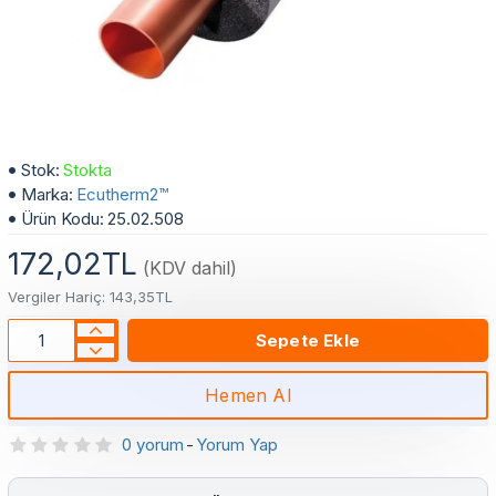
1/4" Tekli İzolasyonlu Bakır Boru - Ecutherm™ | 9mm Siyah PEX İzolasyon | B Sınıfı
Stok:
Stokta
Marka:
Ecutherm2™
Ürün Kodu:
25.02.508
172,02TL
(KDV dahil)
Vergiler Hariç: 143,35TL
Sepete Ekle
Hemen Al
0 yorum
-
Yorum Yap