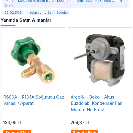
1/4 Tekli İzolasyonlu Bakır Boru - Ecutherm™ | 9mm Siyah PEX İzolasyon | B
Sınıfı
25.02.508
İzolasyonlu Bakır Borular
Yanında Satın Alınanlar
R600A - R134A Soğutucu Gaz
Arçelik - Beko - Altus
Vanası / Aparatı
Buzdolabı Kondenser Fan
Motoru No Frost
133,09TL
264,37TL
Sepete Ekle
Sepete Ekle