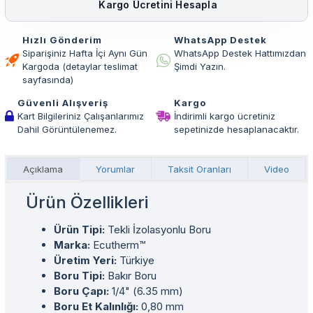
Kargo Ücretini Hesapla
Hızlı Gönderim
WhatsApp Destek
Siparişiniz Hafta İçi Aynı Gün
WhatsApp Destek Hattımızdan
Kargoda (detaylar teslimat
Şimdi Yazın.
sayfasında)
Güvenli Alışveriş
Kargo
Kart Bilgileriniz Çalışanlarımız
İndirimli kargo ücretiniz
Dahil Görüntülenemez.
sepetinizde hesaplanacaktır.
Açıklama
Yorumlar
Taksit Oranları
Video
Ürün Özellikleri
Ürün Tipi:
Tekli İzolasyonlu Boru
Marka:
Ecutherm™
Üretim Yeri:
Türkiye
Boru Tipi:
Bakır Boru
Boru Çapı:
1/4" (6.35 mm)
Boru Et Kalınlığı:
0,80 mm