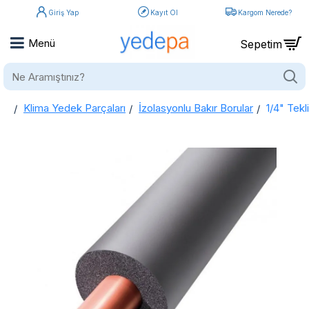
Giriş Yap
Kayıt Ol
Kargom Nerede?
Ne
Aramıştınız?
Klima Yedek Parçaları
İzolasyonlu Bakır Borular
1/4" Tekl
home
1/4" Tekli İzolasyonlu Bakır Boru - Ecutherm™ | 9mm Siyah PEX İzolasyon | B Sınıfı