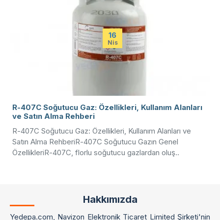
19
May
R1234yf Freon Soğutucu Klima Gazı: Geniş Kullanım
Alanları ve Önemli Detayları
R1234yf: Geleceğin Klima Gazı ile Tanışın Soğutma
sistemleri ve klimalar, rahat ve hoş bir yaşam alanı
sağlamanın yanı sıra endüstriyel süreçlerin ..
Hakkımızda
Yedepa.com, Navizon Elektronik Ticaret Limited Şirketi'nin