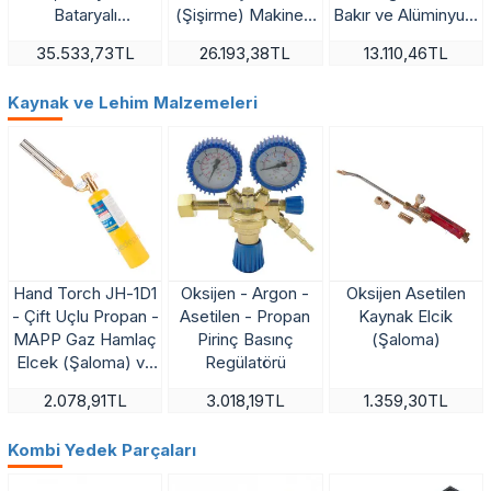
Bataryalı
(Şişirme) Makinesi
Bakır ve Alüminyum
Profesyonel Boru
11.1V 2200 mAh –
Borular İçin
35.533,73TL
26.193,38TL
13.110,46TL
Bükücü (1/4″ – 7/8″)
Bakır ve Alüminyum
Profesyonel Set
Borular İçin
Kaynak ve Lehim Malzemeleri
Profesyonel Çözüm
Hand Torch JH-1D1
Oksijen - Argon -
Oksijen Asetilen
- Çift Uçlu Propan -
Asetilen - Propan
Kaynak Elcik
MAPP Gaz Hamlaç
Pirinç Basınç
(Şaloma)
Elcek (Şaloma) ve
Regülatörü
MAPP Gaz Dolu
2.078,91TL
3.018,19TL
1.359,30TL
Kartuşu
Kombi Yedek Parçaları