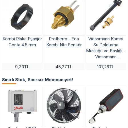
Kombi Plaka Eşanjör
Protherm - Eca
Viessmann Kombi
Conta 4.5 mm
Kombi Ntc Sensör
Su Doldurma
Musluğu ve Başlığı -
Viessmann
Vitodens, Vitopend
9,33TL
45,27TL
107,26TL
Uyumlu
Sınırlı Stok, Sınırsız Memnuniyet!