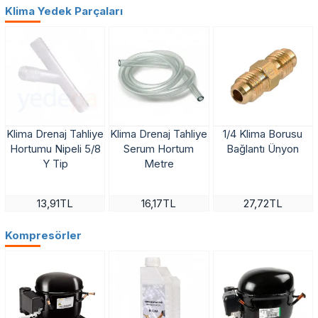
Klima Yedek Parçaları
Klima Drenaj Tahliye
Klima Drenaj Tahliye
1/4 Klima Borusu
çok satan
çok satan
Hortumu Nipeli 5/8
Serum Hortum
Bağlantı Ünyon
Y Tip
Metre
13,91TL
16,17TL
27,72TL
Kompresörler