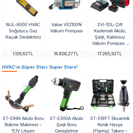
WJL-6000 HVAC
Value VE2100N
2VI-1DLi Çift
Soğutucu Gaz
Vakum Pompası
Kademeli Akülü,
Kaçak Dedektörü
Şarjlı, Kablosuz
Vakum Pompası -
18V, 200W, 2CFM
1.126,62TL
16.828,27TL
17.265,92TL
Lityum Bataryalı,
Alüminyum Çantalı
HVAC’ın Süper Starı: Super Stars!
ST-E999 Akülü Boru
ST-E300A Akülü
ST-519FT Eksantrik
Bükme Makinesi –
Şarjlı Boru
Konik Havşa
11,1V Lityum
Genişletme
(Flaring) Takımı –