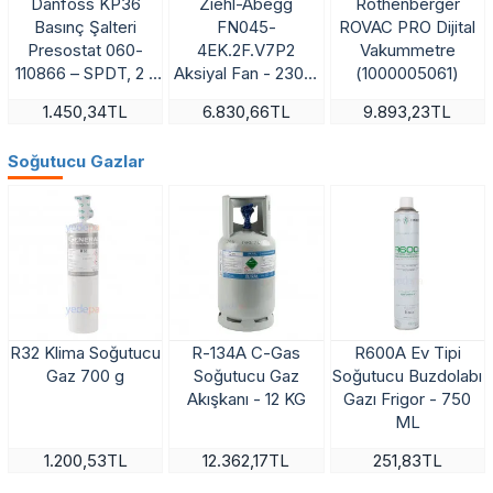
Danfoss KP36
Ziehl-Abegg
Rothenberger
Basınç Şalteri
FN045-
ROVAC PRO Dijital
Presostat 060-
4EK.2F.V7P2
Vakummetre
110866 – SPDT, 2 -
Aksiyal Fan - 230V,
(1000005061)
14 bar, Otomatik
450mm Fan Çapı,
1.450,34TL
6.830,66TL
9.893,23TL
Reset, IP30
6.700 m³/h Hava
Debisi, 1290 RPM,
Soğutucu Gazlar
Emme Yönlü - Art.
141715
R32 Klima Soğutucu
R-134A C-Gas
R600A Ev Tipi
Gaz 700 g
Soğutucu Gaz
Soğutucu Buzdolabı
Akışkanı - 12 KG
Gazı Frigor - 750
ML
1.200,53TL
12.362,17TL
251,83TL