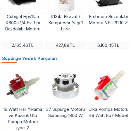
Cubigel Hpy11aa
R134a Ekovat /
Embraco Buzdolabı
R600a 1/4 Ev Tipi
Kompresör Yağı 1
Motoru NEU 6210 Z
Buzdolabı Motoru
Litre
2.165,46TL
427,89TL
6.160,45TL
Süpürge Yedek Parçaları
e
16 Watt Halı Yıkama
37 Süpürge Motoru
Ulka Pompa Motoru
ve Kazanlı Ütü
Samsung 1800 W
48 Watt Ep7 Model
Pompa Motoru
jypc-2