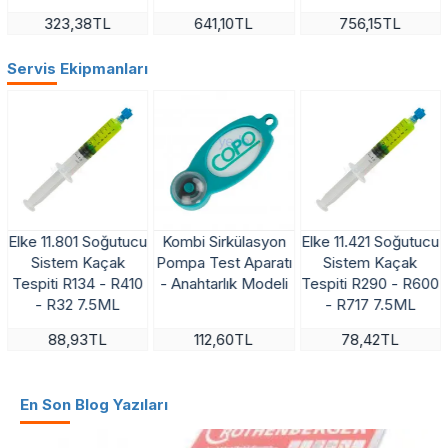
323,38TL
641,10TL
756,15TL
Servis Ekipmanları
Elke 11.801 Soğutucu
Kombi Sirkülasyon
Elke 11.421 Soğutucu
Sistem Kaçak
Pompa Test Aparatı
Sistem Kaçak
Tespiti R134 - R410
- Anahtarlık Modeli
Tespiti R290 - R600
- R32 7.5ML
- R717 7.5ML
88,93TL
112,60TL
78,42TL
En Son Blog Yazıları