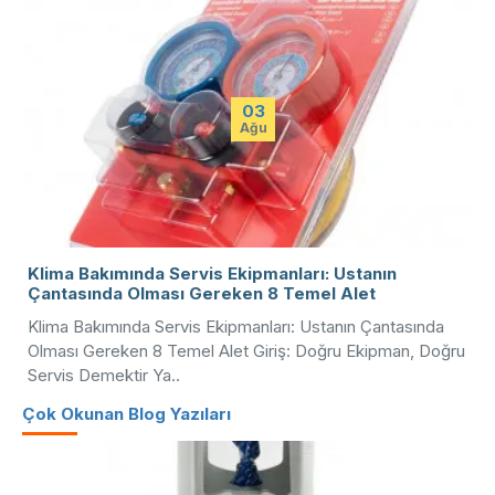
27
Tem
Buzdolabı Gaz Dolumu: R600a ile Doğru Şarj ve
Kompresör Değişimi Rehberi
Buzdolabı Gaz Dolumu: R600a ile Doğru Şarj ve
Kompresör Değişimi Rehberi R600a Nedir ve Neden
Buzdolaplarında Kullanılır? R600a ..
Çok Okunan Blog Yazıları