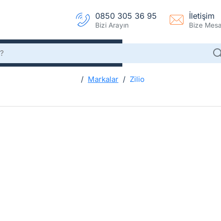
0850 305 36 95
İletişim
Bizi Arayın
Bize Mesaj
Markalar
Zilio
h
Zilio
o
m
e