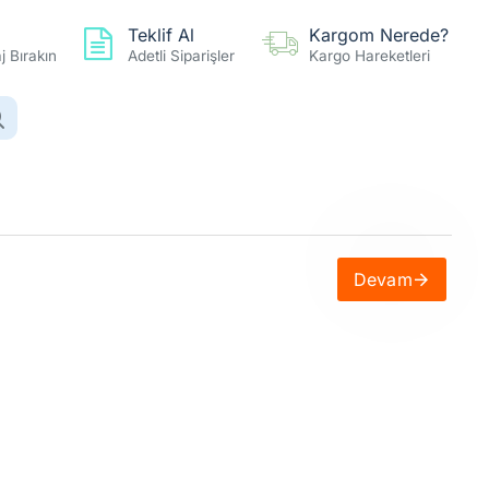
Teklif Al
Kargom Nerede?
 Bırakın
Adetli Siparişler
Kargo Hareketleri
0 ürün - 0,00TL
Hesap
Favoriler
Karşılaştır
Devam