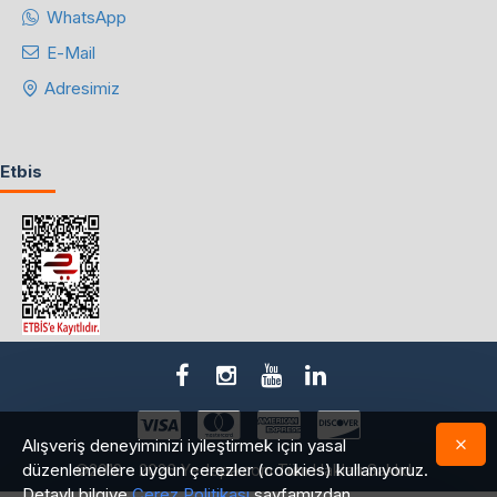
WhatsApp
E-Mail
Adresimiz
Etbis
Alışveriş deneyiminizi iyileştirmek için yasal
düzenlemelere uygun çerezler (cookies) kullanıyoruz.
©2018 - 2026 Yedepa.com Tüm Hakları Saklıdır.
Detaylı bilgiye
Çerez Politikası
sayfamızdan