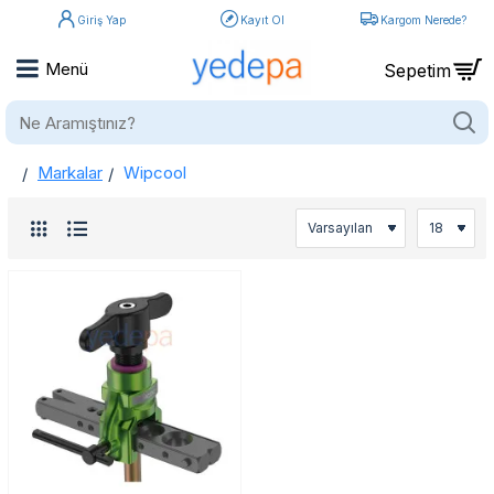
Giriş Yap
Kayıt Ol
Kargom Nerede?
Ne
Aramıştınız?
Markalar
Wipcool
home
Wipcool