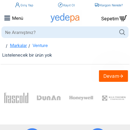
Giriş Yap
Kayıt Ol
Kargom Nerede?
Ne
Aramıştınız?
Markalar
Venture
home
Venture
Listelenecek bir ürün yok
Devam