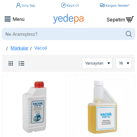
Giriş Yap
Kayıt Ol
Kargom Nerede?
Ne
Aramıştınız?
Markalar
Vacoil
home
Vacoil