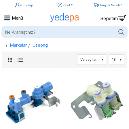
Giriş Yap
Kayıt Ol
Kargom Nerede?
Ne
Aramıştınız?
Markalar
Useong
home
Useong