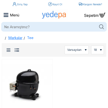
Giriş Yap
Kayıt Ol
Kargom Nerede?
Ne
Aramıştınız?
Markalar
Tee
home
Tee