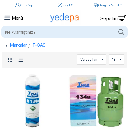
Giriş Yap
Kayıt Ol
Kargom Nerede?
Ne
Aramıştınız?
Markalar
T-GAS
home
T-GAS