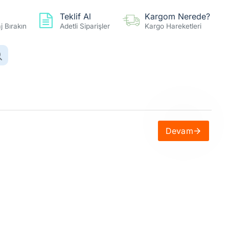
Teklif Al
Kargom Nerede?
 Bırakın
Adetli Siparişler
Kargo Hareketleri
0 ürün - 0,00TL
Hesap
Favoriler
Karşılaştır
Devam