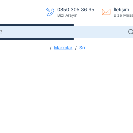
0850 305 36 95
İletişim
Bizi Arayın
Bize Mesaj
Markalar
Srr
h
Srr
o
m
e