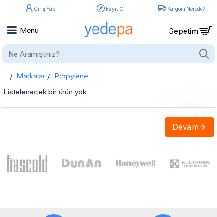
Giriş Yap
Kayıt Ol
Kargom Nerede?
Ne
Aramıştınız?
Markalar
Propylene
home
Propylene
Listelenecek bir ürün yok
Devam