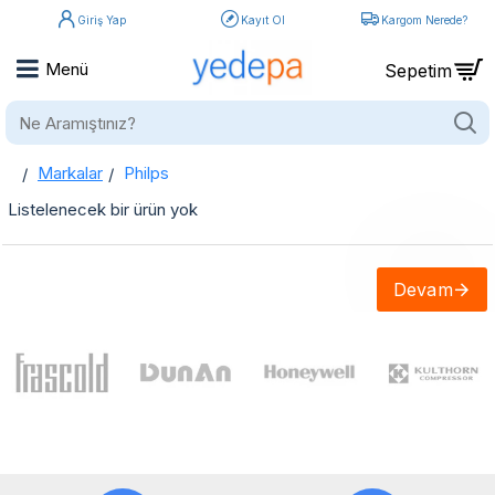
Giriş Yap
Kayıt Ol
Kargom Nerede?
Ne
Aramıştınız?
Markalar
Philps
home
Philps
Listelenecek bir ürün yok
Devam