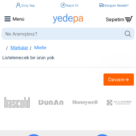
Giriş Yap
Kayıt Ol
Kargom Nerede?
Ne
Aramıştınız?
Markalar
Mielle
home
Mielle
Listelenecek bir ürün yok
Devam