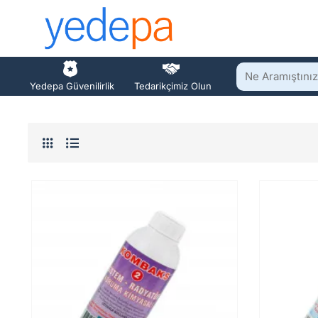
Ne
Yedepa Güvenilirlik
Tedarikçimiz Olun
Aramıştınız?