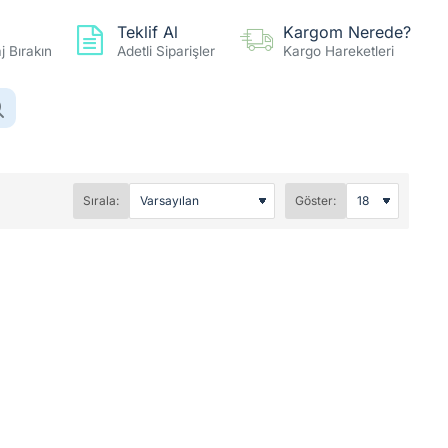
Teklif Al
Kargom Nerede?
 Bırakın
Adetli Siparişler
Kargo Hareketleri
0 ürün - 0,00TL
Hesap
Favoriler
Karşılaştır
Sırala:
Göster: