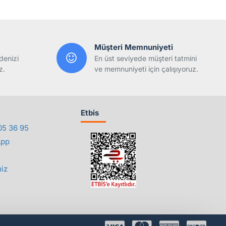
Müşteri Memnuniyeti
denizi
En üst seviyede müşteri tatmini
z.
ve memnuniyeti için çalışıyoruz.
Etbis
05 36 95
App
iz