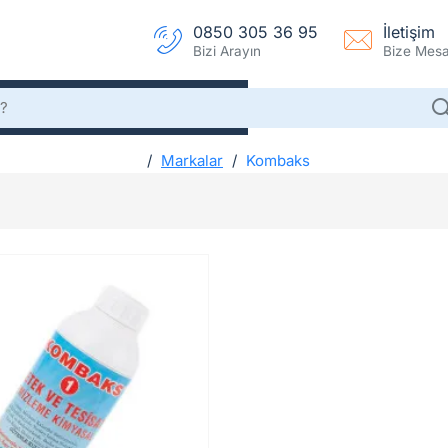
0850 305 36 95
İletişim
Bizi Arayın
Bize Mesaj
Markalar
Kombaks
h
Kombaks
o
m
e