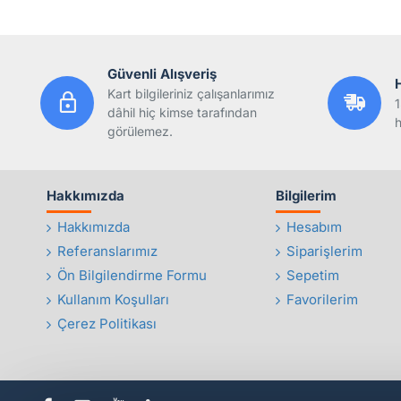
Güvenli Alışveriş
Kart bilgileriniz çalışanlarımız
1
dâhil hiç kimse tarafından
h
görülemez.
Hakkımızda
Bilgilerim
Hakkımızda
Hesabım
Referanslarımız
Siparişlerim
Ön Bilgilendirme Formu
Sepetim
Kullanım Koşulları
Favorilerim
Çerez Politikası