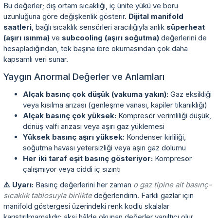
Bu değerler; dış ortam sıcaklığı, iç ünite yükü ve boru
uzunluğuna göre değişkenlik gösterir.
Dijital manifold
saatleri
, bağlı sıcaklık sensörleri aracılığıyla anlık
süperheat
(aşırı ısınma)
ve
subcooling (aşırı soğutma)
değerlerini de
hesapladığından, tek başına ibre okumasından çok daha
kapsamlı veri sunar.
Yaygın Anormal Değerler ve Anlamları
Alçak basınç çok düşük (vakuma yakın):
Gaz eksikliği
veya kısılma arızası (genleşme vanası, kapiler tıkanıklığı)
Alçak basınç çok yüksek:
Kompresör verimliliği düşük,
dönüş valfi arızası veya aşırı gaz yüklemesi
Yüksek basınç aşırı yüksek:
Kondenser kirliliği,
soğutma havası yetersizliği veya aşırı gaz dolumu
Her iki taraf eşit basınç gösteriyor:
Kompresör
çalışmıyor veya ciddi iç sızıntı
⚠️ Uyarı:
Basınç değerlerini her zaman
o gaz tipine ait basınç-
sıcaklık tablosuyla birlikte
değerlendirin. Farklı gazlar için
manifold göstergesi üzerindeki renk kodlu skalalar
karıştırılmamalıdır; aksi hâlde okunan değerler yanıltıcı olur.