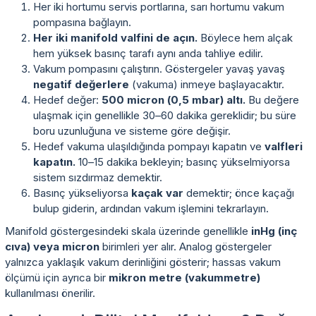
Her iki hortumu servis portlarına, sarı hortumu vakum
pompasına bağlayın.
Her iki manifold valfini de açın.
Böylece hem alçak
hem yüksek basınç tarafı aynı anda tahliye edilir.
Vakum pompasını çalıştırın. Göstergeler yavaş yavaş
negatif değerlere
(vakuma) inmeye başlayacaktır.
Hedef değer:
500 micron (0,5 mbar) altı.
Bu değere
ulaşmak için genellikle 30–60 dakika gereklidir; bu süre
boru uzunluğuna ve sisteme göre değişir.
Hedef vakuma ulaşıldığında pompayı kapatın ve
valfleri
kapatın.
10–15 dakika bekleyin; basınç yükselmiyorsa
sistem sızdırmaz demektir.
Basınç yükseliyorsa
kaçak var
demektir; önce kaçağı
bulup giderin, ardından vakum işlemini tekrarlayın.
Manifold göstergesindeki skala üzerinde genellikle
inHg (inç
cıva) veya micron
birimleri yer alır. Analog göstergeler
yalnızca yaklaşık vakum derinliğini gösterir; hassas vakum
ölçümü için ayrıca bir
mikron metre (vakummetre)
kullanılması önerilir.