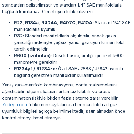
standartları geliştirilmiştir ve standart 1/4" SAE manifoldlarla
bağlantı kurulamaz. Genel uyumluluk kılavuzu:
R22, R134a, R404A, R407C, R410A:
Standart 1/4" SAE
manifoldlarla uyumlu
R32:
Standart manifoldlarla ölçülebilir; ancak gazın
yanıcılığı nedeniyle yağsız, yanıcı gaz uyumlu manifold
tercih edilmelidir
R600 (izobütan):
Düşük basınç aralığı için özel R600
manometre gerektirir
R1234yf / R1234ze:
Özel SAE J2888 / J2842 uyumlu
bağlantı gerektiren manifoldlar kullanılmalıdır
Yanlış gaz–manifold kombinasyonu; conta malzemelerini
aşındırabilir, ölçüm skalasını anlamsız kılabilir ve cross-
contamination riskiyle birden fazla sisteme zarar verebilir.
Yedepa.com
'daki ürün sayfalarında her manifolda ait gaz
uyumluluk bilgileri açıkça belirtilmektedir; satın almadan önce
kontrol etmeyi ihmal etmeyin.