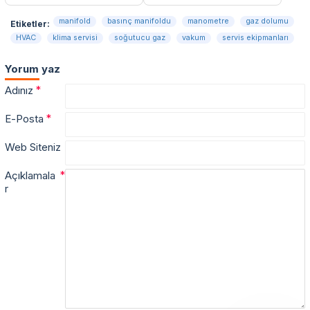
manifold
basınç manifoldu
manometre
gaz dolumu
Etiketler:
HVAC
klima servisi
soğutucu gaz
vakum
servis ekipmanları
Yorum yaz
Adınız
E-Posta
Web Siteniz
Açıklamala
r