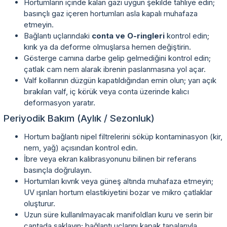
Hortumların içinde kalan gazı uygun şekilde tahliye edin;
basınçlı gaz içeren hortumları asla kapalı muhafaza
etmeyin.
Bağlantı uçlarındaki
conta ve O-ringleri
kontrol edin;
kırık ya da deforme olmuşlarsa hemen değiştirin.
Gösterge camına darbe gelip gelmediğini kontrol edin;
çatlak cam nem alarak ibrenin paslanmasına yol açar.
Valf kollarının düzgün kapatıldığından emin olun; yarı açık
bırakılan valf, iç körük veya conta üzerinde kalıcı
deformasyon yaratır.
Periyodik Bakım (Aylık / Sezonluk)
Hortum bağlantı nipel filtrelerini söküp kontaminasyon (kir,
nem, yağ) açısından kontrol edin.
İbre veya ekran kalibrasyonunu bilinen bir referans
basınçla doğrulayın.
Hortumları kıvrık veya güneş altında muhafaza etmeyin;
UV ışınları hortum elastikiyetini bozar ve mikro çatlaklar
oluşturur.
Uzun süre kullanılmayacak manifoldları kuru ve serin bir
çantada saklayın; bağlantı uçlarını kapak tapalarıyla