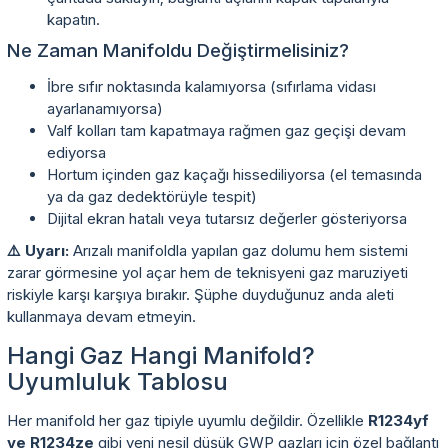
kapatın.
Ne Zaman Manifoldu Değiştirmelisiniz?
İbre sıfır noktasında kalamıyorsa (sıfırlama vidası
ayarlanamıyorsa)
Valf kolları tam kapatmaya rağmen gaz geçişi devam
ediyorsa
Hortum içinden gaz kaçağı hissediliyorsa (el temasında
ya da gaz dedektörüyle tespit)
Dijital ekran hatalı veya tutarsız değerler gösteriyorsa
⚠️ Uyarı:
Arızalı manifoldla yapılan gaz dolumu hem sistemi
zarar görmesine yol açar hem de teknisyeni gaz maruziyeti
riskiyle karşı karşıya bırakır. Şüphe duyduğunuz anda aleti
kullanmaya devam etmeyin.
Hangi Gaz Hangi Manifold?
Uyumluluk Tablosu
Her manifold her gaz tipiyle uyumlu değildir. Özellikle
R1234yf
ve R1234ze
gibi yeni nesil düşük GWP gazları için özel bağlantı