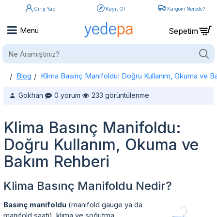
Giriş Yap
Kayıt Ol
Kargom Nerede?
Ne
Aramıştınız?
Blog
Klima Basınç Manifoldu: Doğru Kullanım, Okuma ve B
home
Klima Basınç Manifoldu: Doğru Kullanım, Okuma ve Bakım Rehberi
Gokhan
0 yorum
233 görüntülenme
Klima Basınç Manifoldu:
Doğru Kullanım, Okuma ve
Bakım Rehberi
Klima Basınç Manifoldu Nedir?
Basınç manifoldu
(manifold gauge ya da
manifold saati), klima ve soğutma