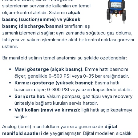
sistemlerinin servisinde kullanılan en temel
ölçüm-kontrol aletidir. Sistemin
alçak
basınç (suction/emme)
ve
yüksek
basınç (discharge/basma)
taraflarını eş
zamanlı izlemenizi sağlar; aynı zamanda soğutucu gaz dolumu,
tahliyesi ve vakum işlemlerinde aktif bir kontrol noktası görevini
üstlenir.
Bir manifold setinin temel anatomisi şu şekilde özetlenebilir:
Mavi gösterge (alçak basınç):
Emme hattı basıncını
ölçer; genellikle 0–500 PSI veya 0–35 bar aralığındadır.
Kırmızı gösterge (yüksek basınç):
Basma hattı
basıncını ölçer; 0–800 PSI veya üzeri kapasitede olabilir.
Sarı/orta hat:
Vakum pompası, gaz tüpü veya recovery
ünitesiyle bağlantı kurulan servis hattıdır.
Valf kolları (mavi ve kırmızı):
İlgili hattı açıp kapatmayı
sağlar.
Analog (ibreli) manifoldların yanı sıra günümüzde
dijital
manifold saatleri
de yaygınlaşmıştır. Dijital modeller; sıcaklık