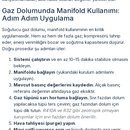
Gaz Dolumunda Manifold Kullanımı:
Adım Adım Uygulama
Soğutucu gaz dolumu, manifold kullanımının en kritik
uygulamasıdır. Hem az hem de fazla gaz; kompresörü tahrip
eder, enerji verimliliğini bozar ve soğutma kapasitesini düşürür.
Doğru prosedür şu adımları izler:
Sistemi çalıştırın
ve en az 10–15 dakika stabilize olmasını
bekleyin.
Manifoldu bağlayın
(yukarıdaki kurulum adımlarını
uygulayın).
Mevcut basınç değerlerini kaydedin.
Alçak basınç
referans değerinin altındaysa gaz eksiktir.
Gaz tüpünü sarı hortuma bağlayın.
Sıvı fazdan dolum
yapılacaksa tüpü ters çevirin; gaz fazından dolum için
tüpü dik tutun.
R410A ve R32 gibi zeotropik olmayan
karışımlar için sıvı fazdan dolum önerilir.
Hava tahliyesi (purge) yapın.
Mavi valfi yavaşça açın
ve küçük dozlarda gaz verin.