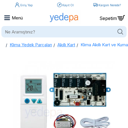
Giriş Yap
Kayıt Ol
Kargom Nerede?
Ne
Aramıştınız?
Klima Yedek Parçaları
Akıllı Kart
Klima Akıllı Kart ve Ku
home
Klima Akıllı Kart ve Kumanda Seti QD-U03C