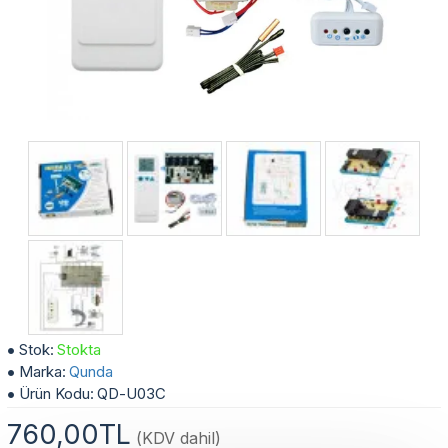
Klima Akıllı Kart ve Kumanda Seti QD-U03C
Stok:
Stokta
Marka:
Qunda
Ürün Kodu:
QD-U03C
760,00TL
(KDV dahil)