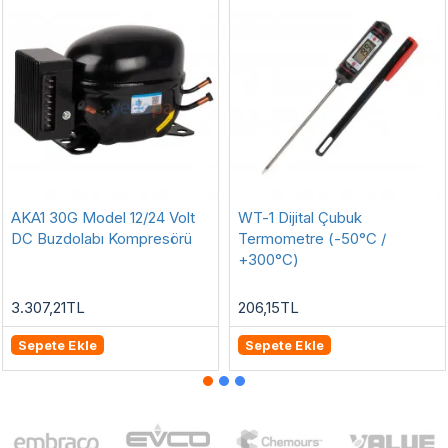
AKA1 30G Model 12/24 Volt
WT-1 Dijital Çubuk
DC Buzdolabı Kompresörü
Termometre (-50°C /
+300°C)
3.307,21TL
206,15TL
Sepete Ekle
Sepete Ekle