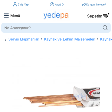
Giriş Yap
Kayıt Ol
Kargom Nerede?
Ne
Aramıştınız?
Servis Ekipmanları
Kaynak ve Lehim Malzemeleri
Kaynak 
home
Harris E. L-CuP6 2,0x500mm Kaynak Teli