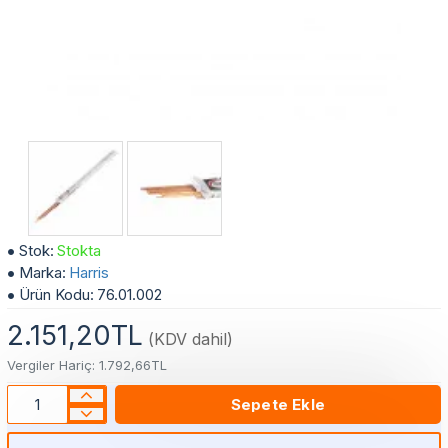
Harris E. L-CuP6 2,0x500mm Kaynak Teli
Stok:
Stokta
Marka:
Harris
Ürün Kodu:
76.01.002
2.151,20TL
(KDV dahil)
Vergiler Hariç: 1.792,66TL
Sepete Ekle