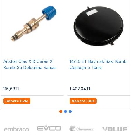
Ariston Clas X & Cares X
14/1 6 LT Baymak Baxi Kombi
Kombi Su Doldurma Vanası
Genleşme Tankı
115,68TL
1.407,04TL
Sepete Ekle
Sepete Ekle