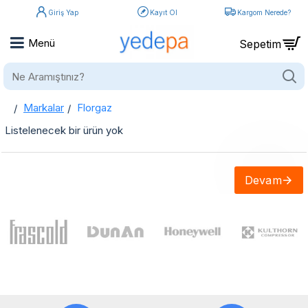
Giriş Yap
Kayıt Ol
Kargom Nerede?
Ne
Aramıştınız?
Markalar
Florgaz
home
Florgaz
Listelenecek bir ürün yok
Devam