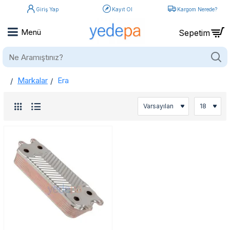
Giriş Yap
Kayıt Ol
Kargom Nerede?
Ne
Aramıştınız?
Markalar
Era
home
Era