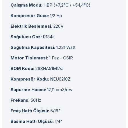
Çalışma Modu:
HBP (+7,2°C / +54,4°C)
Kompresör Gücü:
1/2 Hp
Elektrik Beslemesi:
220V
Soğutucu Gaz:
R134a
Soğutma Kapasitesi:
1.231 Watt
Motor Tiplemesi:
1 Faz - CSIR
BOM Kodu:
268HA51M1AJ
Kompresör Kodu:
NEU6210Z
Süpürme Hacmi:
12,11 cm3/rev
Frekans:
50Hz
Emiş Hattı Ölçüsü:
5/16"
Basma Hattı Ölçüsü:
1/4"