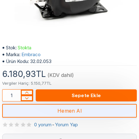
Embraco NEU 6210 Z Buzdolabı Kompresörü
Stok:
Stokta
Marka:
Embraco
Ürün Kodu:
32.02.053
6.180,93TL
(KDV dahil)
Vergiler Hariç: 5.150,77TL
Sepete Ekle
Hemen Al
0 yorum
-
Yorum Yap