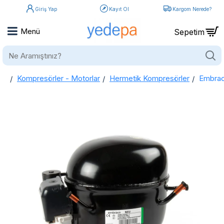
Giriş Yap
Kayıt Ol
Kargom Nerede?
Ne
Aramıştınız?
Kompresörler - Motorlar
Hermetik Kompresörler
Embrac
home
Embraco NEU 6210 Z Buzdolabı Kompresörü