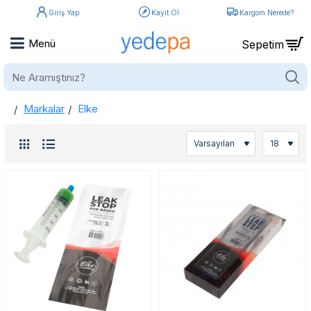
Giriş Yap
Kayıt Ol
Kargom Nerede?
Ne
Aramıştınız?
Markalar
Elke
home
Elke