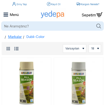
Giriş Yap
Kayıt Ol
Kargom Nerede?
Ne
Aramıştınız?
Markalar
Dubli-Color
home
Dubli-Color