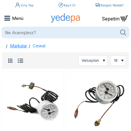
Giriş Yap
Kayıt Ol
Kargom Nerede?
Ne
Aramıştınız?
Markalar
Cewal
home
Cewal