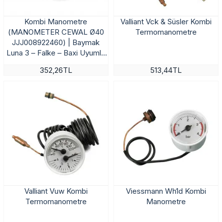
Kombi Manometre
Valliant Vck & Süsler Kombi
(MANOMETER CEWAL Ø40
Termomanometre
JJJ008922460) | Baymak
Luna 3 – Falke – Baxi Uyumlu
Basınç Göstergesi
352,26TL
513,44TL
Valliant Vuw Kombi
Viessmann Wh1d Kombi
Termomanometre
Manometre