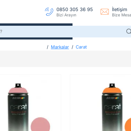
0850 305 36 95
İletişim
Bizi Arayın
Bize Mesaj
Markalar
Carat
h
Carat
o
m
e