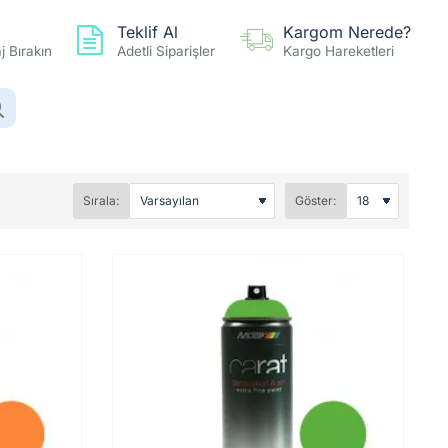
Teklif Al
Kargom Nerede?
 Bırakın
Adetli Siparişler
Kargo Hareketleri
0 ürün - 0,00TL
Hesap
Favoriler
Karşılaştır
Sırala:
Göster: