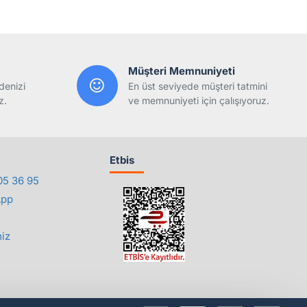
Müşteri Memnuniyeti
denizi
En üst seviyede müşteri tatmini
z.
ve memnuniyeti için çalışıyoruz.
Etbis
05 36 95
App
iz