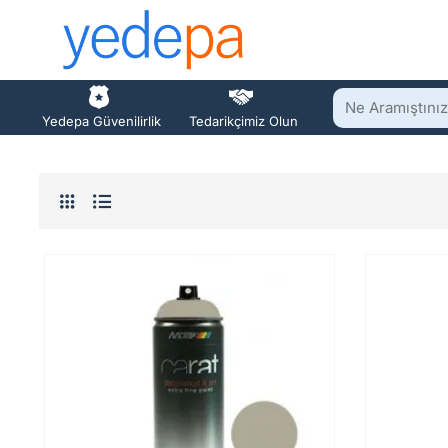
Ne
Yedepa Güvenilirlik
Tedarikçimiz Olun
Aramıştınız?